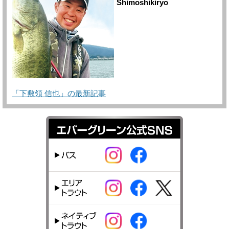
Shimoshikiryo
「下敷領 信也」の最新記事