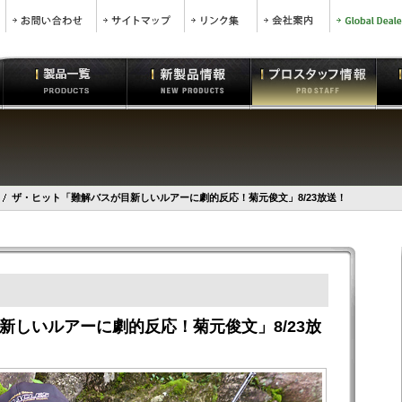
ザ・ヒット「難解バスが目新しいルアーに劇的反応！菊元俊文」8/23放送！
新しいルアーに劇的反応！菊元俊文」8/23放