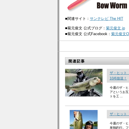
■関連サイト：
サンテレビ The HIT
■菊元俊文 公式ブログ：
菊元俊文.jp
■菊元俊文 公式Facebook：
菊元俊文Off
ザ・ヒット
10/6放送！
今週のザ・ヒ
アというお互
トを工 ...
ザ・ヒット「
今週のザ・ヒ
単独釣行。フ