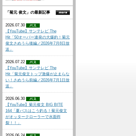
「菊元 俊文」の最新記事
2026.07.30
【YouTube】サンテレビ The
Hit「50オーバー連発の大爆釣！菊元
俊文さめうら後編／2026年7月8日放
送」
2026.07.22
【YouTube】サンテレビ The
Hit「菊元俊文トップ激爆が止まらな
い！さめうら前編／2026年7月1日放
送」
2026.06.30
【YouTube】菊元俊文 BIG BITE
164「夏バスはこう釣る！菊元俊文
がオッタークローラーで水面炸
裂！！」
2026.06.24