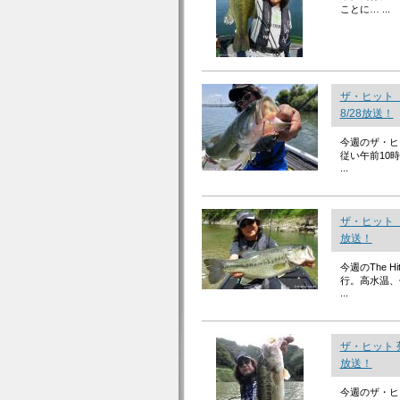
ことに… ...
ザ・ヒット
8/28放送！
今週のザ・ヒ
従い午前10
...
ザ・ヒット「
放送！
今週のThe
行。高水温、
...
ザ・ヒット 
放送！
今週のザ・ヒ