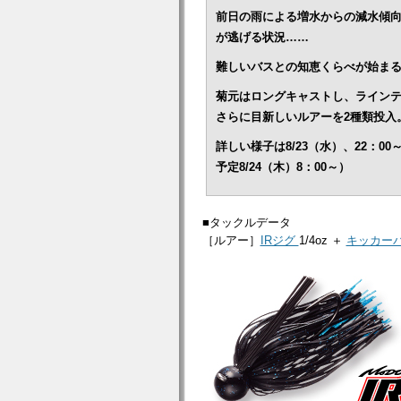
前日の雨による増水からの減水傾
が逃げる状況……
難しいバスとの知恵くらべが始ま
菊元はロングキャストし、ライン
さらに目新しいルアーを2種類投入
詳しい様子は8/23（水）、22：
予定8/24（木）8：00～）
■タックルデータ
［ルアー］
IRジグ
1/4oz ＋
キッカー