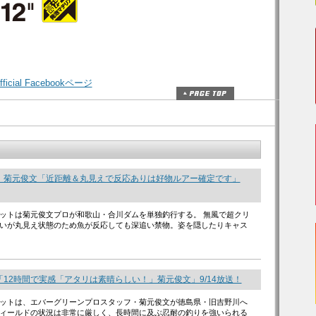
icial Facebookページ
 菊元俊文「近距離＆丸見えで反応ありは好物ルアー確定です」
ットは菊元俊文プロが和歌山・合川ダムを単独釣行する。 無風で超クリ
いが丸見え状態のため魚が反応しても深追い禁物。姿を隠したりキャス
12時間で実感「アタリは素晴らしい！」菊元俊文」9/14放送！
ットは、エバーグリーンプロスタッフ・菊元俊文が徳島県・旧吉野川へ
ィールドの状況は非常に厳しく、長時間に及ぶ忍耐の釣りを強いられる