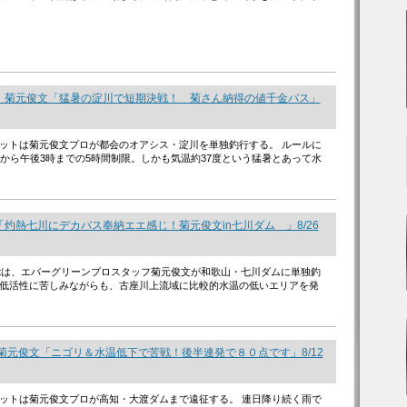
 菊元俊文「猛暑の淀川で短期決戦！ 菊さん納得の値千金バス」
ットは菊元俊文プロが都会のオアシス・淀川を単独釣行する。 ルールに
時から午後3時までの5時間制限。しかも気温約37度という猛暑とあって水
灼熱七川にデカバス奉納エエ感じ！菊元俊文in七川ダム 」8/26
 Hitは、エバーグリーンプロスタッフ菊元俊文が和歌山・七川ダムに単独釣
低活性に苦しみながらも、古座川上流域に比較的水温の低いエリアを発
菊元俊文「ニゴリ＆水温低下で苦戦！後半連発で８０点です」8/12
ットは菊元俊文プロが高知・大渡ダムまで遠征する。 連日降り続く雨で