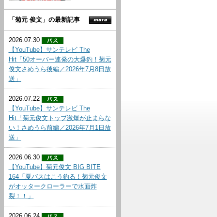
「菊元 俊文」の最新記事
2026.07.30
【YouTube】サンテレビ The
Hit「50オーバー連発の大爆釣！菊元
俊文さめうら後編／2026年7月8日放
送」
2026.07.22
【YouTube】サンテレビ The
Hit「菊元俊文トップ激爆が止まらな
い！さめうら前編／2026年7月1日放
送」
2026.06.30
【YouTube】菊元俊文 BIG BITE
164「夏バスはこう釣る！菊元俊文
がオッタークローラーで水面炸
裂！！」
2026.06.24