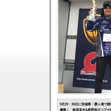
9月29・30日に茨城県・霞ヶ浦で開
優勝！ 蛯原英夫&星野和正ペアが