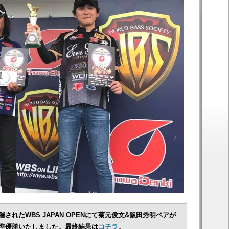
催されたWBS JAPAN OPENにて菊元俊文&飯田秀明ペアが
準優勝いたしました。最終結果は
コチラ
。