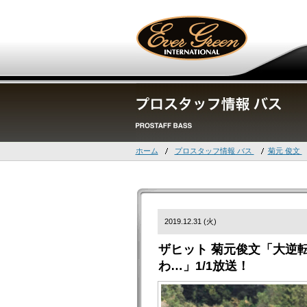
ホーム
プロスタッフ情報 バス
菊元 俊文
2019.12.31 (火)
ザヒット 菊元俊文「大逆
わ…」1/1放送！