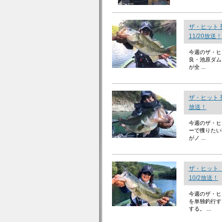
ザ・ヒット
11/20放送！
今週のザ・ヒ
良・池原ダム
が全 ...
ザ・ヒット 
放送！
今週のザ・ヒ
ーで獲りたい
がノ ...
ザ・ヒット
10/2放送！
今週のザ・ヒ
を単独釣行す
する。 ...