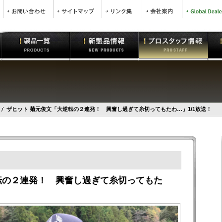
ザヒット 菊元俊文「大逆転の２連発！ 興奮し過ぎて糸切ってもたわ…」1/1放送！
転の２連発！ 興奮し過ぎて糸切ってもた