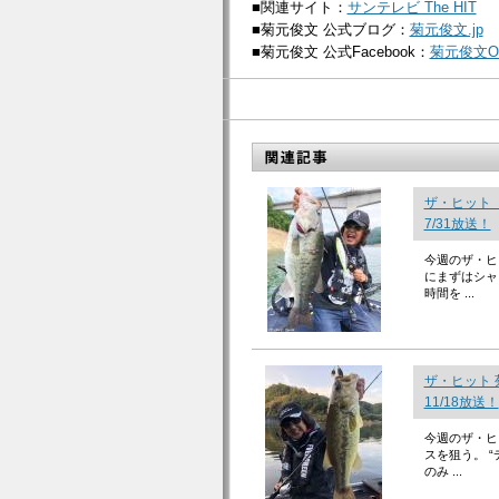
■関連サイト：
サンテレビ The HIT
■菊元俊文 公式ブログ：
菊元俊文.jp
■菊元俊文 公式Facebook：
菊元俊文Off
ザ・ヒット
7/31放送！
今週のザ・ヒ
にまずはシャ
時間を ...
ザ・ヒット
11/18放送！
今週のザ・ヒ
スを狙う。 
のみ ...