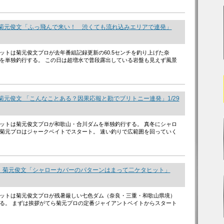
 菊元俊文「ふっ飛んで来い！ 渋くても流れ込みエリアで連発」
ットは菊元俊文プロが去年番組記録更新の60.5センチを釣り上げた奈
を単独釣行する。 この日は超増水で普段露出している岩盤も見えず風景
菊元俊文 「こんなことある？因果応報と勘でブリトニー連発」1/29
ットは菊元俊文プロが和歌山・合川ダムを単独釣行する。 真冬にシャロ
菊元プロはジャークベイトでスタート。 速い釣りで広範囲を回っていく
 菊元俊文「シャローカバーのパターンはまって二ケタヒット」
ットは菊元俊文プロが残暑厳しい七色ダム（奈良・三重・和歌山県境）
る。 まずは挨拶がてら菊元プロの定番ジャイアントベイトからスタート