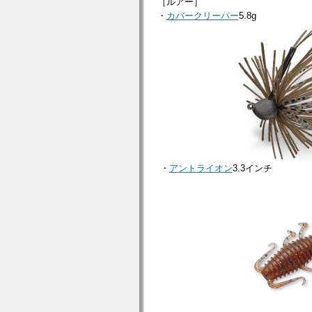
［ルアー］
・
カバークリーパー
5.8g
・
アントライオン
3.3インチ