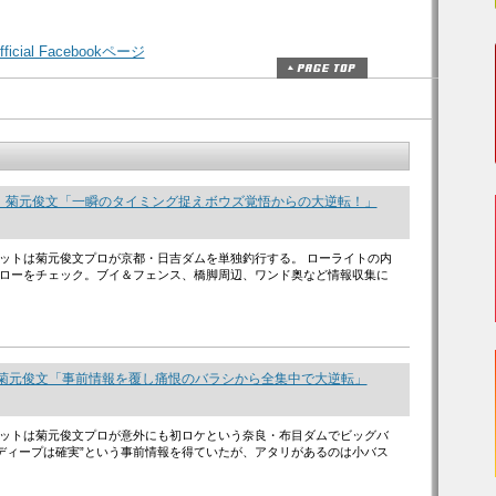
icial Facebookページ
 菊元俊文「一瞬のタイミング捉えボウズ覚悟からの大逆転！」
ットは菊元俊文プロが京都・日吉ダムを単独釣行する。 ローライトの内
ローをチェック。ブイ＆フェンス、橋脚周辺、ワンド奥など情報収集に
 菊元俊文「事前情報を覆し痛恨のバラシから全集中で大逆転」
ットは菊元俊文プロが意外にも初ロケという奈良・布目ダムでビッグバ
“ディープは確実”という事前情報を得ていたが、アタリがあるのは小バス