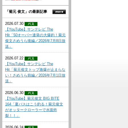
「菊元 俊文」の最新記事
2026.07.30
【YouTube】サンテレビ The
Hit「50オーバー連発の大爆釣！菊元
俊文さめうら後編／2026年7月8日放
送」
2026.07.22
【YouTube】サンテレビ The
Hit「菊元俊文トップ激爆が止まらな
い！さめうら前編／2026年7月1日放
送」
2026.06.30
【YouTube】菊元俊文 BIG BITE
164「夏バスはこう釣る！菊元俊文
がオッタークローラーで水面炸
裂！！」
2026.06.24