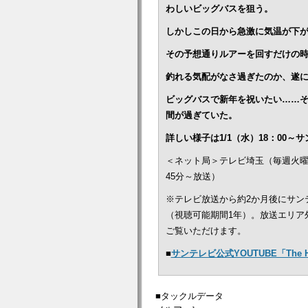
わしいビッグバスを狙う。
しかしこの日から急激に気温が下
その予想通りルアーを回すだけの時
釣れる気配がなさ過ぎたのか、遂
ビッグバスで新年を祝いたい……そ
間が過ぎていた。
詳しい様子は1/1（水）18：00
＜ネット局＞テレビ埼玉（毎週火曜
45分～放送）
※テレビ放送から約2か月後にサン
（視聴可能期間1年）。放送エリア
ご覧いただけます。
■
サンテレビ公式YOUTUBE「The
■タックルデータ