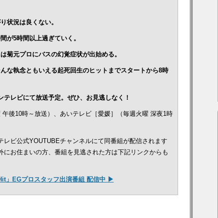
がり状況は良くない。
間が5時間以上過ぎていく。
には菊元プロにバスの幻覚症状が出始める。
んな執念ともいえる起死回生のヒットまでスタートから8時
～サンテレビにて放送予定。ぜひ、お見逃しなく！
 午後10時～放送）、あいテレビ［愛媛］（毎週火曜 深夜1時
テレビ公式YOUTUBEチャンネルにて同番組が配信されます
外にお住まいの方、番組を見逃された方は下記リンクからも
 Hit」EGプロスタッフ出演番組 配信中 ▶