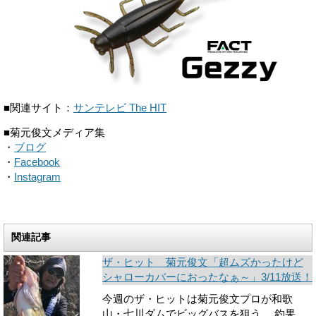
■関連サイト：
サンテレビ The HIT
■菊元俊文メディア集
・
ブログ
・
Facebook
・
Instagram
関連記事
ザ・ヒット 菊元俊文「超ムズかったけど
シャローカバーにおったなぁ～」3/11放送！
今週のザ・ヒットは菊元俊文プロが和歌
山・七川ダムでビッグバスを狙う。 釣果