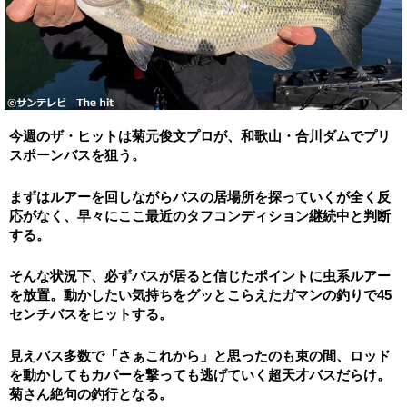
今週のザ・ヒットは菊元俊文プロが、和歌山・
合川ダムでプリ
スポーンバスを狙う。
まずはルアーを回しながらバスの居場所を探っていくが全く反
応が
なく、早々にここ最近のタフコンディション継続中と判断
する。
そんな状況下、
必ずバスが居ると信じたポイントに虫系ルアー
を放置。
動かしたい気持ちをグッとこらえたガマンの釣りで45
センチバス
をヒットする。
見えバス多数で「さぁこれから」と思ったのも束の間、
ロッド
を動かしてもカバーを撃っても逃げていく超天才バスだらけ
。
菊さん絶句の釣行となる。