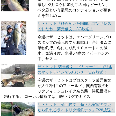
厳しい2月ロケに加えこの日はピーカン、
ベタ凪という最悪のコンディションが菊さ
んを苦しめ ...
ザ・ヒット「ひらめいた瞬間…ゴンザレス
でしたわ！菊元俊文」3/8放送！
今週のザ・ヒットは、エバーグリーンプロ
スタッフの菊元俊文が和歌山・合川ダムに
単独釣行。冬になり約１０メートルの減
水、気温４度、水温6.4度のドピーカンの
中、サス ...
ザ・ヒット 菊元俊文「ドリャー！ニゴリ水
のマッドラインで58センチ」3/27放送！
今週のザ・ヒットはプロスタッフ菊元俊文
が人生2回目のフィールド、関西有数のビ
ッグフィッシュレイク奈良県・津風呂湖を
釣行する。 ローカル情報では、軽いリグでミドス ...
ザ・ヒット 菊元俊文「菊さん実演の巻い
たら釣れるライトリグ爆釣テク」7/28放送！