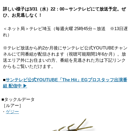
詳しい様子は3/31（水）22：00～サンテレビにて放送予定。ぜ
ひ、お見逃しなく！
＜ネット局＞テレビ埼玉（毎週火曜 25時45分～放送 ※13日遅
れ）
※テレビ放送から約2か月後にサンテレビ公式YOUTUBEチャン
ネルにて同番組が配信されます（視聴可能期間1年6か月）。放
送エリア外にお住まいの方、番組を見逃された方は下記リンク
からもご覧いただけます。
■
サンテレビ公式YOUTUBE「The Hit」EGプロスタッフ出演番
組 配信中 ▶
■タックルデータ
［ルアー］
・
ゲジー