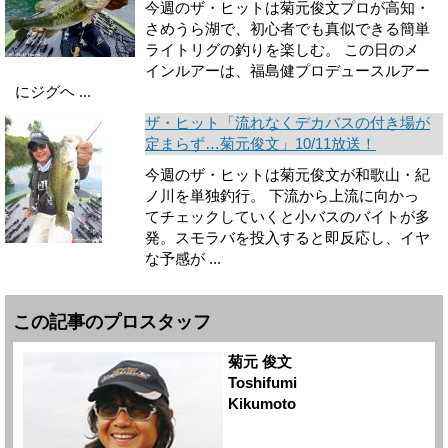
今週のザ・ヒットは菊元俊文プロが高知・
さめうら湖で、初心者でも真似できる簡単
ライトリグの釣りを楽しむ。 この日のメ
インルアーは、福島健プロデュースルアー
にジグヘ ...
ザ・ヒット「流れなくデカバスの付き場が
定まらず…菊元俊文」10/11放送！
今週のザ・ヒットは菊元俊文が和歌山・紀
ノ川を単独釣行。 下流から上流に向かっ
てチェックしていくと小バスのバイトが多
発。スモラバを投入すると即反応し、イヤ
な予感が ...
この記事のプロスタッフ
菊元 俊文
Toshifumi
Kikumoto