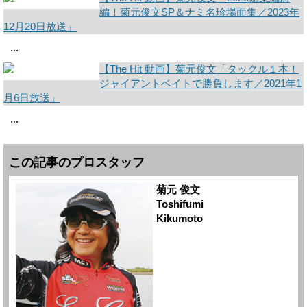
編！菊元俊文SP＆ナミ名珍場面集／2023年
12月20日放送」
...
【The Hit 動画】菊元俊文「タックル１本！
ジャイアントベイトで勝負します／2021年1
月6日放送」
...
この記事のプロスタッフ
菊元 俊文
Toshifumi
Kikumoto