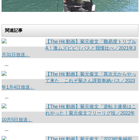
関連記事
【The Hit 動画】菊元俊文「難易度トリプル
A！激ムズビビリバスと我慢比べ／2021年3
月31日放送」
...
【The Hit 動画】菊元俊文「異次元からやっ
て来た これぞ菊さん謹賀奉納バス／2023
年1月4日放送」
...
【The Hit 動画】菊元俊文「逆転３連発はこ
れやった！菊元俊文フリーリグ技／2022年
10月5日放送」
...
【The Hit 動画】菊元俊文「2023総集編前