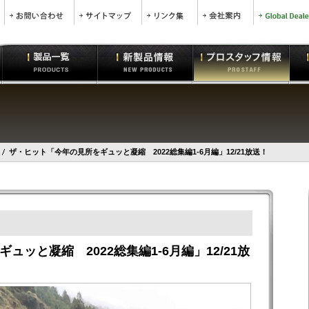
ザ・ヒット「今年の見所をギュッと凝縮 2022総集編1-6月編」12/21放送！
ッと凝縮 2022総集編1-6月編」12/21放