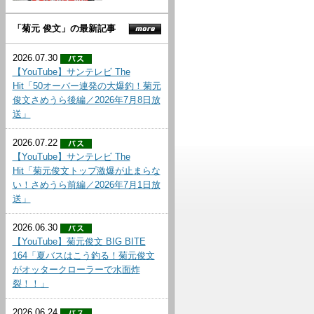
「菊元 俊文」の最新記事
2026.07.30
【YouTube】サンテレビ The
Hit「50オーバー連発の大爆釣！菊元
俊文さめうら後編／2026年7月8日放
送」
2026.07.22
【YouTube】サンテレビ The
Hit「菊元俊文トップ激爆が止まらな
い！さめうら前編／2026年7月1日放
送」
2026.06.30
【YouTube】菊元俊文 BIG BITE
164「夏バスはこう釣る！菊元俊文
がオッタークローラーで水面炸
裂！！」
2026.06.24