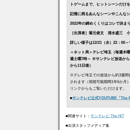
トゲームまで、
ヒットシーンだけ
記憶に残るあんなシーンやこんな
2022年の締めくくりはコレで決ま
［出演者］菊元俊文 清水盛三 
詳しい様子は12/21（水）22：
＜ネット局＞テレビ埼玉（毎週木曜 
週土曜7時～ ※サンテレビ放送から
から11日後）
※テレビ埼玉での放送から約3週間
されます（視聴可能期間1年6か月
リンクからもご覧いただけます。
■
サンテレビ公式YOUTUBE「The
■関連サイト：
サンテレビ The HIT
■出演スタッフメディア集