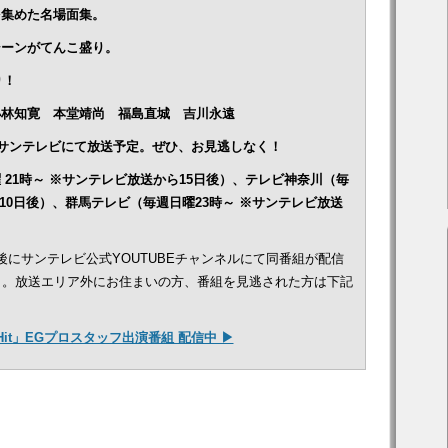
を集めた名場面集。
シーンがてんこ盛り。
り！
小林知寛 本堂靖尚 福島直城 吉川永遠
00～サンテレビにて放送予定。ぜひ、お見逃しなく！
21時～ ※
サンテレビ放送から15日後）、テレビ神奈川（毎
10日後）、群馬テレビ（毎週日曜23時～ ※サンテレビ放送
後にサンテレビ公式YOUTUBEチャンネルにて同番組が配信
）。放送エリア外にお住まいの方、番組を見逃された方は下記
 Hit」EGプロスタッフ出演番組 配信中 ▶