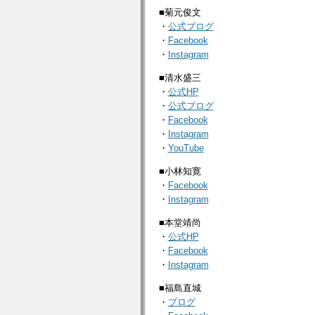
■菊元俊文
・
公式ブログ
・
Facebook
・
Instagram
■清水盛三
・
公式HP
・
公式ブログ
・
Facebook
・
Instagram
・
YouTube
■小林知寛
・
Facebook
・
Instagram
■本堂靖尚
・
公式HP
・
Facebook
・
Instagram
■福島直城
・
ブログ