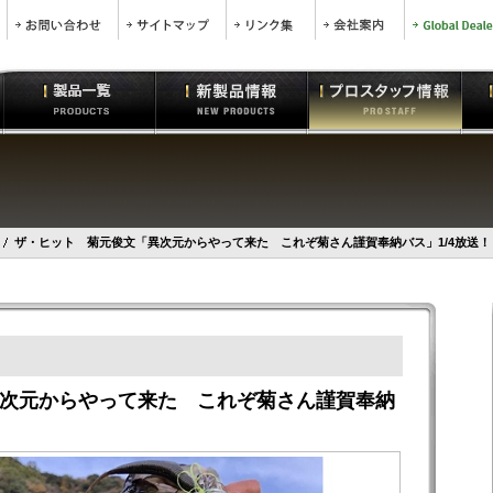
ザ・ヒット 菊元俊文「異次元からやって来た これぞ菊さん謹賀奉納バス」1/4放送！
次元からやって来た これぞ菊さん謹賀奉納