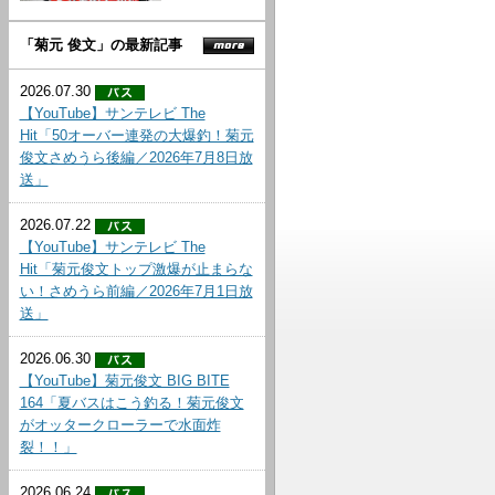
「菊元 俊文」の最新記事
2026.07.30
【YouTube】サンテレビ The
Hit「50オーバー連発の大爆釣！菊元
俊文さめうら後編／2026年7月8日放
送」
2026.07.22
【YouTube】サンテレビ The
Hit「菊元俊文トップ激爆が止まらな
い！さめうら前編／2026年7月1日放
送」
2026.06.30
【YouTube】菊元俊文 BIG BITE
164「夏バスはこう釣る！菊元俊文
がオッタークローラーで水面炸
裂！！」
2026.06.24