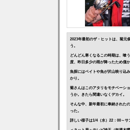
2023年最初のザ・ヒットは、菊
う。
どんどん寒くなるこの時期は、喰う
度、昨日多少の雨が降ったため僅
魚探にはベイトや魚が沢山映り込
かり。
菊さんはこのアタリをモチベーショ
うか。きたら間違いなくデカイ。
そんな中、新年最初に奉納された
った。
詳しい様子は1/4（水）22：00
＜ネット局＞テレビ埼玉（毎週木曜 