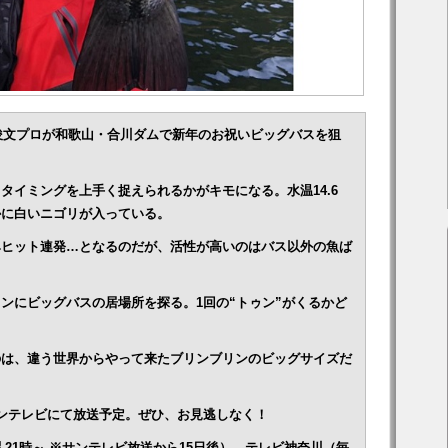
元俊文プロが和歌山・合川ダムで新年のお祝いビッグバスを狙
タイミングを上手く捉えられるかがキモになる。水温14.6
かに白いニゴリが入っている。
みヒット連発…となるのだが、活性が高いのはバス以外の魚ば
ンにビッグバスの居場所を探る。1回の“トゥン”がくるかど
のは、違う世界からやって来たブリンブリンのビッグサイズだ
～サンテレビにて放送予定。ぜひ、お見逃しなく！
21時～ ※サンテレビ放送から15日後）、テレビ神奈川（毎