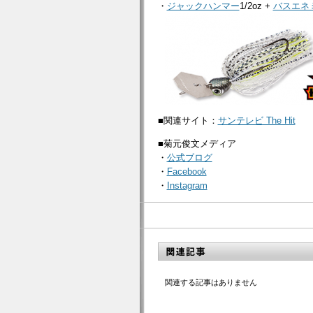
・
ジャックハンマー
1/2oz +
バスエネ
■関連サイト：
サンテレビ The Hit
■菊元俊文メディア
・
公式ブログ
・
Facebook
・
Instagram
関連する記事はありません