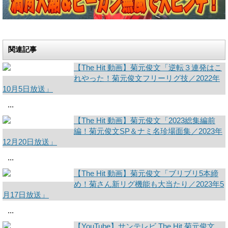
関連記事
【The Hit 動画】菊元俊文「逆転３連発はこ
れやった！菊元俊文フリーリグ技／2022年
10月5日放送」
...
【The Hit 動画】菊元俊文「2023総集編前
編！菊元俊文SP＆ナミ名珍場面集／2023年
12月20日放送」
...
【The Hit 動画】菊元俊文「ブリブリ5本締
め！菊さん新リグ機能も大当たり／2023年5
月17日放送」
...
【YouTube】サンテレビ The Hit 菊元俊文