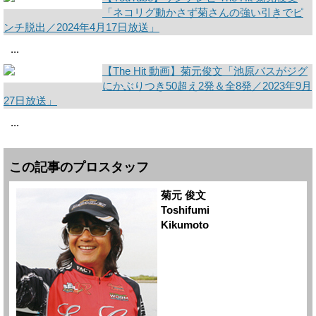
「ネコリグ動かさず菊さんの強い引きでピ
ンチ脱出／2024年4月17日放送」
...
【The Hit 動画】菊元俊文「池原バスがジグ
にかぶりつき50超え2発＆全8発／2023年9月
27日放送」
...
この記事のプロスタッフ
菊元 俊文
Toshifumi
Kikumoto