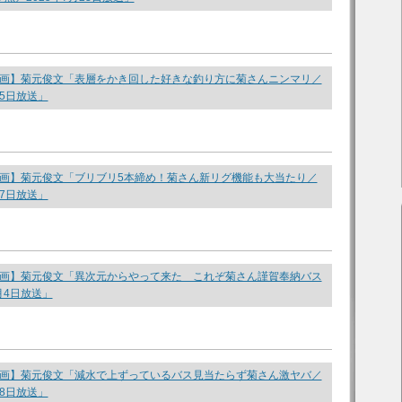
it 動画】菊元俊文「表層をかき回した好きな釣り方に菊さんニンマリ／
25日放送」
it 動画】菊元俊文「ブリブリ5本締め！菊さん新リグ機能も大当たり／
17日放送」
it 動画】菊元俊文「異次元からやって来た これぞ菊さん謹賀奉納バス
1月4日放送」
it 動画】菊元俊文「減水で上ずっているバス見当たらず菊さん激ヤバ／
28日放送」