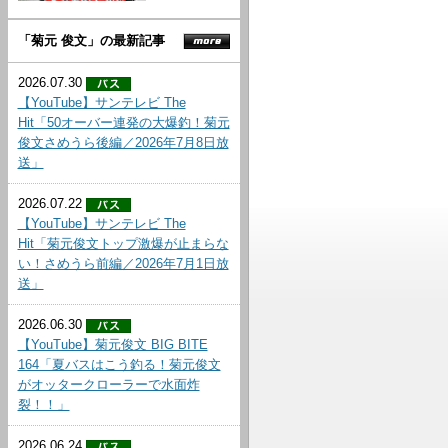
「菊元 俊文」の最新記事
2026.07.30
【YouTube】サンテレビ The
Hit「50オーバー連発の大爆釣！菊元
俊文さめうら後編／2026年7月8日放
送」
2026.07.22
【YouTube】サンテレビ The
Hit「菊元俊文トップ激爆が止まらな
い！さめうら前編／2026年7月1日放
送」
2026.06.30
【YouTube】菊元俊文 BIG BITE
164「夏バスはこう釣る！菊元俊文
がオッタークローラーで水面炸
裂！！」
2026.06.24