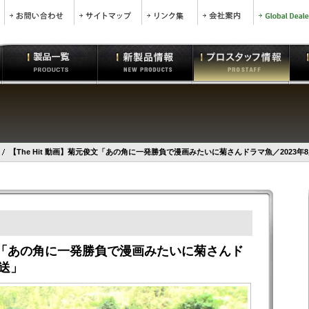
【The Hit 動画】菊元俊文「あの角に一発勝負で漫画みたいに菊さんドラマ魚／2023年8
元俊文「あの角に一発勝負で漫画みたいに菊さんド
放送」