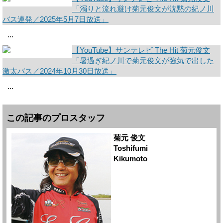
「濁りと流れ避け菊元俊文が沈黙の紀ノ川
バス連発／2025年5月7日放送」
...
【YouTube】サンテレビ The Hit 菊元俊文
「暑過ぎ紀ノ川で菊元俊文が強気で出した
激太バス／2024年10月30日放送」
...
この記事のプロスタッフ
菊元 俊文
Toshifumi
Kikumoto