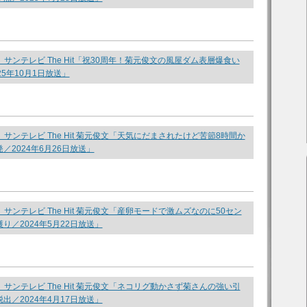
be】サンテレビ The Hit「祝30周年！菊元俊文の風屋ダム表層爆食い
25年10月1日放送」
be】サンテレビ The Hit 菊元俊文「天気にだまされたけど苦節8時間か
／2024年6月26日放送」
e】サンテレビ The Hit 菊元俊文「産卵モードで激ムズなのに50セン
り／2024年5月22日放送」
be】サンテレビ The Hit 菊元俊文「ネコリグ動かさず菊さんの強い引
出／2024年4月17日放送」