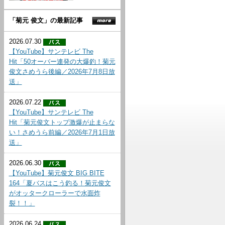
「菊元 俊文」の最新記事
2026.07.30
【YouTube】サンテレビ The
Hit「50オーバー連発の大爆釣！菊元
俊文さめうら後編／2026年7月8日放
送」
2026.07.22
【YouTube】サンテレビ The
Hit「菊元俊文トップ激爆が止まらな
い！さめうら前編／2026年7月1日放
送」
2026.06.30
【YouTube】菊元俊文 BIG BITE
164「夏バスはこう釣る！菊元俊文
がオッタークローラーで水面炸
裂！！」
2026.06.24