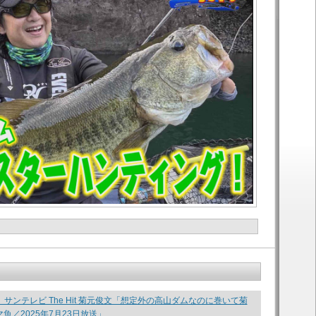
be】サンテレビ The Hit 菊元俊文「想定外の高山ダムなのに巻いて菊
魚／2025年7月23日放送」