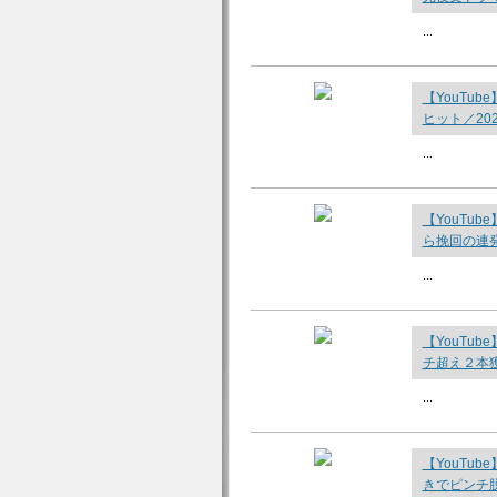
...
【YouTu
ヒット／20
...
【YouTu
ら挽回の連発
...
【YouTub
チ超え２本獲
...
【YouTu
きでピンチ脱