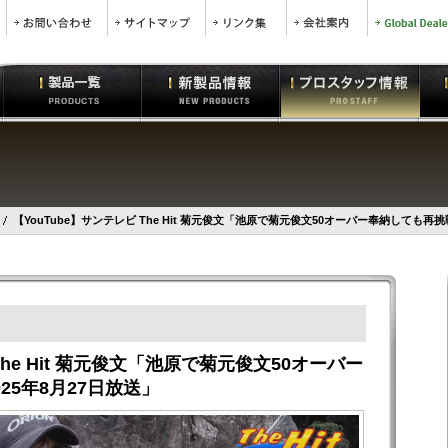
【YouTube】サンテレビ The Hit 菊元俊文「池原で菊元俊文50オーバー奉納しても再挑
The Hit 菊元俊文「池原で菊元俊文50オーバー
25年8月27日放送」