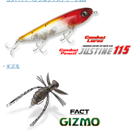
・
ギズモ