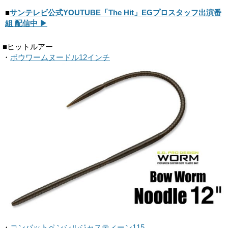
■
サンテレビ公式YOUTUBE「The Hit」EGプロスタッフ出演番
組 配信中 ▶
■ヒットルアー
・
ボウワームヌードル12インチ
・
コンバットペンシルジャスティーン115