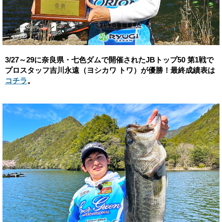
3/27～29に奈良県・七色ダムで開催されたJBトップ50 第1戦で
プロスタッフ吉川永遠（ヨシカワ トワ）が優勝！最終成績表は
コチラ
。