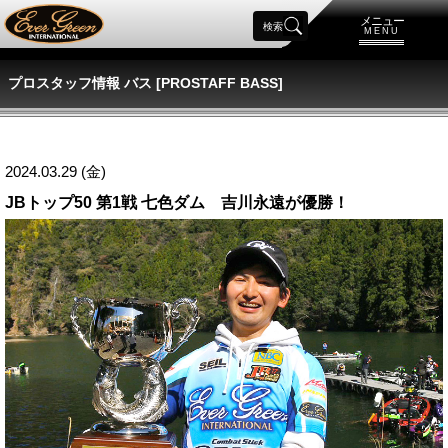
メニュー
検索
MENU
プロスタッフ情報 バス [PROSTAFF BASS]
2024.03.29 (金)
JBトップ50 第1戦 七色ダム 吉川永遠が優勝！