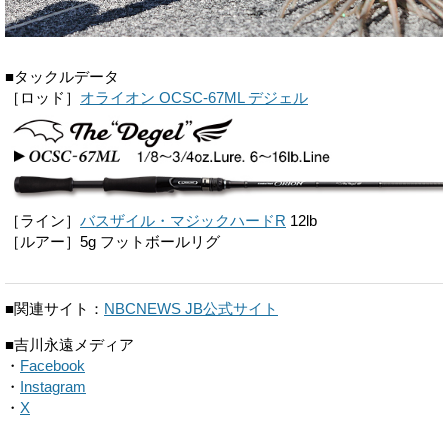
■タックルデータ
［ロッド］
オライオン OCSC-67ML デジェル
［ライン］
バスザイル・マジックハードR
12lb
［ルアー］5g フットボールリグ
■関連サイト：
NBCNEWS JB公式サイト
■吉川永遠メディア
・
Facebook
・
Instagram
・
X