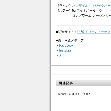
［ライン］
バスザイル・マジックハー
［ルアー］5g フットボールリグ
［ルアー］
ロングワーム ノーシンカ
■関連サイト：
U-30 ドリームトーナ
■吉川永遠メディア
・
Facebook
・
Instagram
・
X
関連する記事はありません