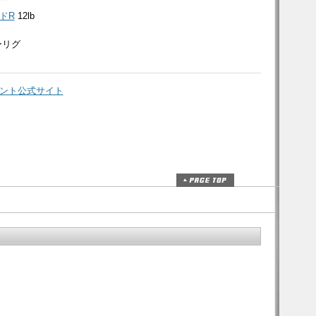
ドR
12lb
ーリグ
メント公式サイト