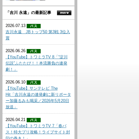
「吉川 永遠」の最新記事
2026.07.13
吉川永遠 JBトップ50 第3戦 3位入
賞
2026.06.26
【YouTube】トワミラTV 8「“淀川
伝説”ふたたび！！本流勝負の連発
劇！」
2026.06.10
【YouTube】サンテレビ The
Hit「吉川永遠の連発劇に新リポータ
ー加藤るみも喝采／2026年5月20日
放送」
2026.04.21
【YouTube】トワミラTV 7「春バ
ス！特大プリ攻略！ライブサイト封
印の巻き！」