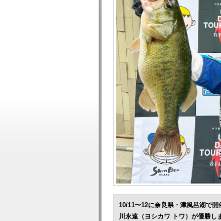
10/11〜12に奈良県・津風呂湖で
川永遠（ヨシカワ トワ）が優勝し