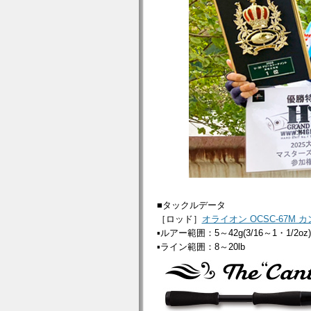
■タックルデータ
［ロッド］
オライオン OCSC-67M 
▪ルアー範囲：5～42g(3/16～1・1/2oz)
▪ライン範囲：8～20lb