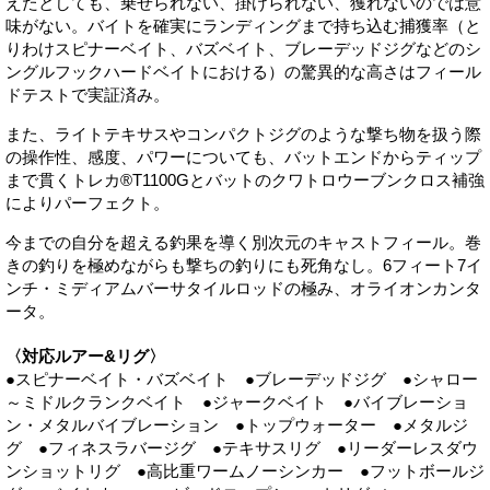
えたとしても、乗せられない、掛けられない、獲れないのでは意
味がない。バイトを確実にランディングまで持ち込む捕獲率（と
りわけスピナーベイト、バズベイト、ブレーデッドジグなどのシ
ングルフックハードベイトにおける）の驚異的な高さはフィール
ドテストで実証済み。
また、ライトテキサスやコンパクトジグのような撃ち物を扱う際
の操作性、感度、パワーについても、バットエンドからティップ
まで貫くトレカ®T1100Gとバットのクワトロウーブンクロス補強
によりパーフェクト。
今までの自分を超える釣果を導く別次元のキャストフィール。巻
きの釣りを極めながらも撃ちの釣りにも死角なし。6フィート7イ
ンチ・ミディアムバーサタイルロッドの極み、オライオンカンタ
ータ。
〈対応ルアー&リグ〉
●スピナーベイト・バズベイト ●ブレーデッドジグ ●シャロー
～ミドルクランクベイト ●ジャークベイト ●バイブレーショ
ン・メタルバイブレーション ●トップウォーター ●メタルジ
グ ●フィネスラバージグ ●テキサスリグ ●リーダーレスダウ
ンショットリグ ●高比重ワームノーシンカー ●フットボールジ