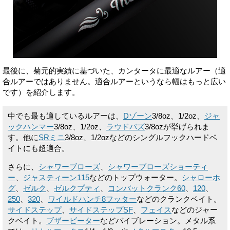
最後に、菊元的実績に基づいた、カンタータに最適なルアー（適
合ルアーではありません。適合ルアーというなら幅はもっと広い
です）を紹介します。
中でも最も適しているルアーは、
Dゾーン
3/8oz、1/2oz、
ジャ
ックハンマー
3/8oz、1/2oz、
ラウドバズ
3/8ozが挙げられま
す。他に
SRミニ
3/8oz、1/2ozなどのシングルフックハードベ
イトにも超適合。
さらに、
シャワーブローズ
、
シャワーブローズショーティ
ー
、
ジャスティーン115
などのトップウォーター。
シャローホ
グ
、
ゼルク
、
ゼルクプティ
、
コンバットクランク60
、
120
、
250
、
320
、
ワイルドハンチ8フッター
などのクランクベイト。
サイドステップ
、
サイドステップSF
、
フェイス
などのジャー
クベイト。
ブザービーター
などバイブレーション。メタル系