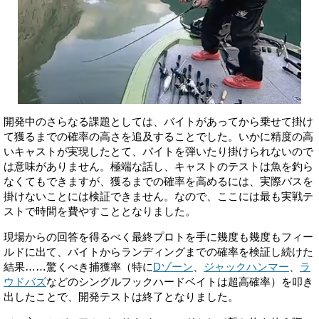
開発中のさらなる課題としては、バイトがあってから乗せて掛け
て獲るまでの確率の高さを追及することでした。いかに精度の高
いキャストが実現したとて、バイトを弾いたり掛けられないので
は意味がありません。極端な話し、キャストのテストは魚を釣ら
なくてもできますが、獲るまでの確率を高めるには、実際バスを
掛けないことには検証できません。なので、ここには最も実戦テ
ストで時間を費やすこととなりました。
現場からの回答を得るべく最終プロトを手に幾度も幾度もフィー
ルドに出て、バイトからランディングまでの確率を検証し続けた
結果……驚くべき捕獲率（特に
Dゾーン
、
ジャックハンマー
、
ラ
ウドバズ
などのシングルフックハードベイトは超高確率）を叩き
出したことで、開発テストは終了となりました。