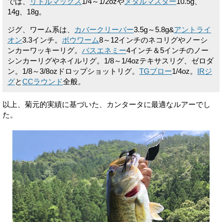
では、
リトルマックス
1/4～1/2ozや
メタルマスター
10.5g、
14g、18g。
ジグ、ワーム系は、
カバークリーパー
3.5g～5.8g&
アントライ
オン
3.3インチ。
ボウワーム
8～12インチのネコリグやノーシ
ンカーワッキーリグ。
バスエネミー
4インチ＆5インチのノー
シンカーリグやネイルリグ。1/8～1/4ozテキサスリグ、ゼロダ
ン。1/8～3/8ozドロップショットリグ。
TGブロー
1/4oz。
IRジ
グ
と
CCラウンド
全般。
以上、菊元的実績に基づいた、カンタータに最適なルアーでし
た。