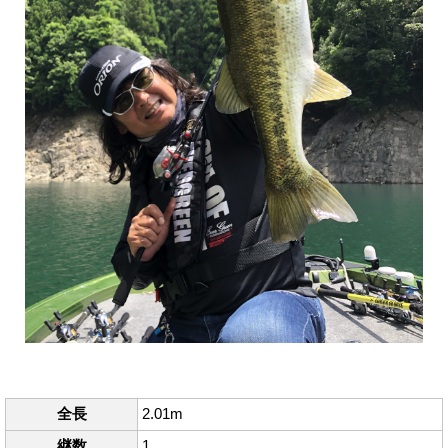
全長
2.01m
継数
1