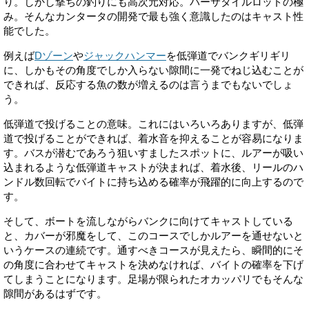
り。しかし撃ちの釣りにも高次元対応。バーサタイルロッドの極
み。そんなカンタータの開発で最も強く意識したのはキャスト性
能でした。
例えば
Dゾーン
や
ジャックハンマー
を低弾道でバンクギリギリ
に、しかもその角度でしか入らない隙間に一発でねじ込むことが
できれば、反応する魚の数が増えるのは言うまでもないでしょ
う。
低弾道で投げることの意味。これにはいろいろありますが、低弾
道で投げることができれば、着水音を抑えることが容易になりま
す。バスが潜むであろう狙いすましたスポットに、ルアーが吸い
込まれるような低弾道キャストが決まれば、着水後、リールのハ
ンドル数回転でバイトに持ち込める確率が飛躍的に向上するので
す。
そして、ボートを流しながらバンクに向けてキャストしている
と、カバーが邪魔をして、このコースでしかルアーを通せないと
いうケースの連続です。通すべきコースが見えたら、瞬間的にそ
の角度に合わせてキャストを決めなければ、バイトの確率を下げ
てしまうことになります。足場が限られたオカッパリでもそんな
隙間があるはずです。