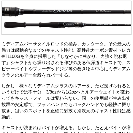
ミディアムバーサタイルロッドの極み、カンタータ。その最大の
魅力は感動的なまでのキャスト性能。高性能カーボン素材トレカ
®T1100Gを全身に採用した「しなやかに曲がり、力強く跳ね返
す」シャフトから繰り出される伸びのある低弾道キャストで、ス
ピナーベイトやブレーデッドジグ等の巻き物を中心にミディアム
クラスのルアー全般をカバーする。
しかし、様々なミディアムクラスのルアーを、ただ投げられると
いうだけでは不十分。3/8ozから1/2ozへとルアーウエイトが変わ
ってもキャストフィールは変わらない。同一の使用感が生み出す
抜群の安定感で、フォアハンドでもバックハンドでも軽快に振り
抜き、狙いのスポットを正確に射抜く別次元のキャスト性能は感
動的。
キャストが決まればバイトが増える。しかし、たとえバイトが増