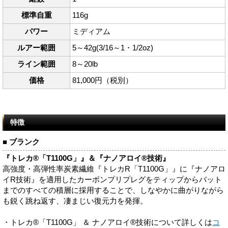
標準自重
116g
パワー
ミディアム
ルアー範囲
5～42g(3/16～1・1/2oz)
ライン範囲
8～20lb
価格
81,000円（税別）
特徴
■ ブランク
『トレカ®「T1100G」』＆『ナノアロイ®技術』
高強度・高弾性率炭素繊維『トレカR「T1100G」』に『ナノアロ
イR技術』を適用したカーボンプリプレグをティップからバット
までのすべての積層に採用することで、しなやかに曲がりながら
も鋭く跳ね返す、凄まじい復元力を発揮。
・トレカ®「T1100G」 ＆ ナノアロイ®技術について詳しくは
コ