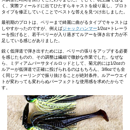
く、実際フィールドに出てひたすらキャストを繰り返し、プロト
タイプを修正していくことでベストな答えを見つけ出しました。
最初期のプロトは、ベリーまで綺麗に曲がるタイプでキャストは
しやすかったのですが、例えば
ジャックハンマー
1/2oz+トレーラ
ーを投げると、若干ベリーが入り過ぎてルアーを弾き出す力が不
足している感じがありました。
鋭く低弾道で弾き出すためには、ベリーの張りをアップする必要
を感じたものの、その調整は繊細で微妙な作業でした。なぜな
ら、ミディアムバーサタイルロッドとして、菊元的には1/2ozの
ルアーが低弾道で正確に投げられるのはもちろん、3/8ozでも全
く同じフィーリングで振り抜けることが絶対条件。ルアーウエイ
トが変わっても変わらぬパーフェクトな使用感を求めたからで
す。