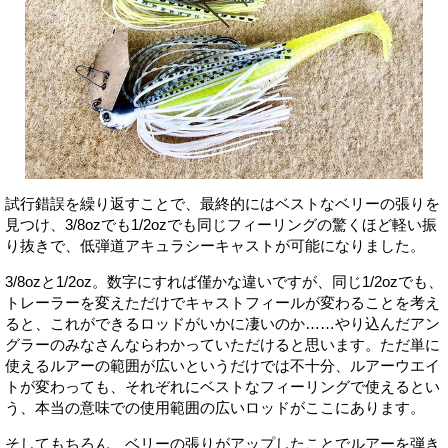
試行錯誤を繰り返すことで、最終的にはベストなベリーの張りを
見つけ、3/8ozでも1/2ozでも同じフィーリングの驚くほど軽い振
り抜きで、低弾道アキュラシーキャストが可能になりました。
3/8ozと1/2oz。数字にすれば僅かな違いですが、同じ1/2ozでも、
トレーラーを変えただけでキャストフィールが変わることを考え
ると、これができるロッドがいかに凄いのか……やり込んだアン
グラーのみなさんならわかっていただけると思います。ただ単に
使えるルアーの範囲が広いというだけでは不十分、ルアーウエイ
トが変わっても、それぞれにベストなフィーリングで使えるとい
う、本当の意味での使用範囲の広いロッドがここにあります。
そしてもちろん、ベリーの張りがアップしたことでルアーを弾き