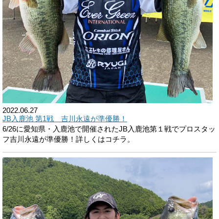
2022.06.27
JB入鹿池 第1戦 吉川永遠が準優勝！
6/26に愛知県・入鹿池で開催されたJB入鹿池第１戦でプロスタッ
フ吉川永遠が準優勝！詳しくはコチラ。