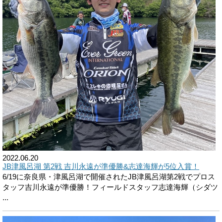
2022.06.20
JB津風呂湖 第2戦 吉川永遠が準優勝&志達海輝が5位入賞！
6/19に奈良県・津風呂湖で開催されたJB津風呂湖第2戦でプロス
タッフ吉川永遠が準優勝！フィールドスタッフ志達海輝（シダツ
...