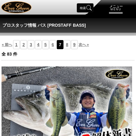
メニュー
検索
MENU
プロスタッフ情報 バス [PROSTAFF BASS]
1
2
3
4
5
6
7
8
9
« 前へ
次へ »
全
83
件