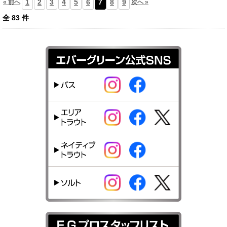
1
2
3
4
5
6
7
8
9
« 前へ
次へ »
全
83
件