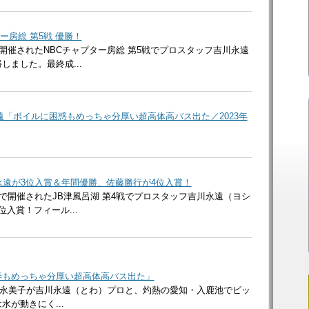
ー房総 第5戦 優勝！
で開催されたNBCチャプター房総 第5戦でプロスタッフ吉川永遠
しました。最終成...
吉川永遠「ボイルに困惑もめっちゃ分厚い超高体高バス出た／2023年
川永遠が3位入賞＆年間優勝、佐藤勝行が4位入賞！
湖で開催されたJB津風呂湖 第4戦でプロスタッフ吉川永遠（ヨシ
位入賞！フィール...
弄もめっちゃ分厚い超高体高バス出た」
永美子が吉川永遠（とわ）プロと、灼熱の愛知・入鹿池でビッ
水が動きにく...