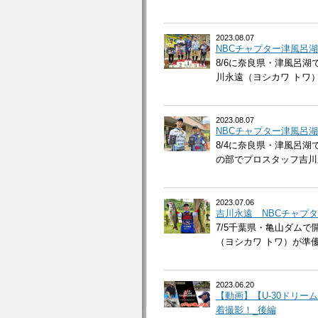
2023.08.07
NBCチャプター津風呂
8/6に奈良県・津風呂湖
川永遠（ヨシカワ トワ）
2023.08.07
NBCチャプター津風呂
8/4に奈良県・津風呂湖
の部でプロスタッフ吉川永
2023.07.06
吉川永遠 NBCチャプタ
7/5千葉県・亀山ダムで
（ヨシカワ トワ）が準優
2023.06.20
【動画】【U-30ドリー
着撮影！_後編