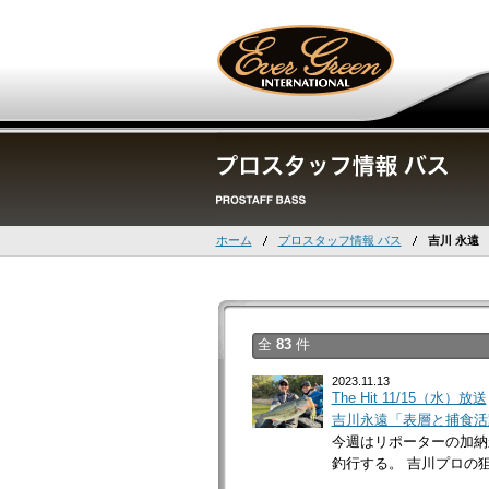
ホーム
プロスタッフ情報 バス
吉川 永遠
全
83
件
2023.11.13
The Hit 11/15（水）放送
吉川永遠「表層と捕食活
今週はリポーターの加納
釣行する。 吉川プロの狙い