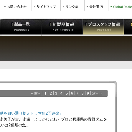
5
« 前へ
1
2
3
4
6
7
8
9
次へ »
動を狙い通り捉えドラマ魚2匹連発」
永美子が吉川永遠（よしかわとわ）プロと兵庫県の青野ダムを
は2種類の魚...