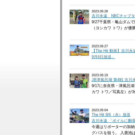
2023.09.28
吉川永遠 NBCチャプタ
9/27千葉県・亀山ダム
（ヨシカワ トワ）が優勝
2023.09.27
【The Hit 動画】
9月6日放送」
2023.09.19
JB津風呂湖 第4戦 吉
9/17に奈良県・津風呂
カワ トワ／写真左）が3
2023.09.04
The Hit 9/6（水）放送
吉川永遠 「ボイルに翻
今週はリポーターの加納
グバスを狙う。 入鹿池は