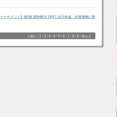
ムトーナメント】第1戦 新利根川 DAY1 吉川永遠、志達海輝に密
5
« 前へ
1
2
3
4
6
7
8
9
次へ »