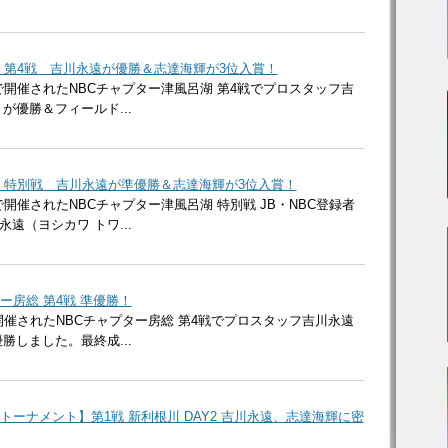
湖 第4戦 吉川永遠が優勝＆志達海輝が3位入賞！
で開催されたNBCチャプター津風呂湖 第4戦でプロスタッフ吉
が優勝＆フィールド...
湖 特別戦 吉川永遠が準優勝＆志達海輝が3位入賞！
で開催されたNBCチャプター津風呂湖 特別戦 JB・NBC登録者
遠（ヨシカワ トワ...
ー房総 第4戦 準優勝！
開催されたNBCチャプター房総 第4戦でプロスタッフ吉川永遠
勝しました。最終成...
ムトーナメント】第1戦 新利根川 DAY2 吉川永遠、志達海輝に密