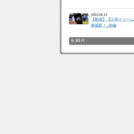
2023.06.13
【動画】【U-30ドリー
着撮影！_前編
全
83
件