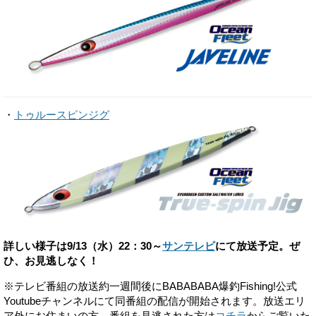
・
トゥルースピンジグ
詳しい様子は9/13（水）22：30～
サンテレビ
にて放送予定。ぜ
ひ、お見逃しなく！
※テレビ番組の放送約一週間後にBABABABA爆釣Fishing!公式
Youtubeチャンネルにて同番組の配信が開始されます。放送エリ
ア外にお住まいの方、番組を見逃された方は
コチラ
からご覧いた