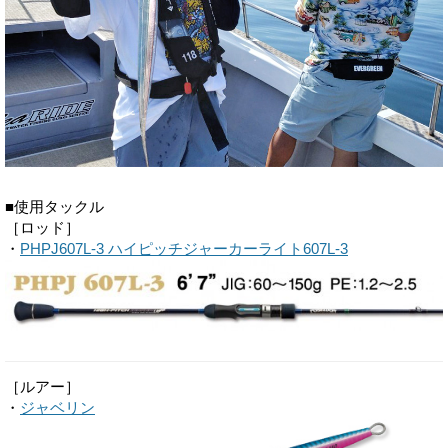
■使用タックル
［ロッド］
・
PHPJ607L-3 ハイピッチジャーカーライト607L-3
［ルアー］
・
ジャベリン