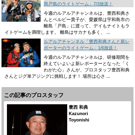
県戸島のライトゲーム」7/3放送！
今週のルアルアチャンネルは、豊西和典さ
んとペルビー貴子が、愛媛県は宇和島市の
離島「戸島」に渡って、デイもナイトもラ
イトゲームを満喫します。 離島はサカナも多く、 ...
ルアルアチャンネル「豊西和典さんと新レ
ポーターのライトゲーム」1/6放送！
今週のルアルアチャンネルは、研修期間を
終えていよいよ新レポーターとなった「く
わがた心」さんが、プロスタッフ豊西和典
さんとジグ単アジングに挑戦します！ 場所は心さ ...
この記事のプロスタッフ
豊西 和典
Kazunori
Toyonishi