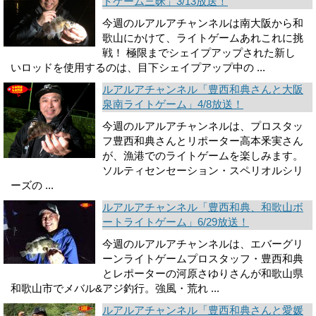
トゲーム三昧」3/13放送！
今週のルアルアチャンネルは南大阪から和
歌山にかけて、ライトゲームあれこれに挑
戦！ 極限までシェイプアップされた新し
いロッドを使用するのは、目下シェイプアップ中の ...
ルアルアチャンネル「豊西和典さんと大阪
泉南ライトゲーム」4/8放送！
今週のルアルアチャンネルは、プロスタッ
フ豊西和典さんとリポーター高本釆実さん
が、漁港でのライトゲームを楽しみます。
ソルティセンセーション・スペリオルシリ
ーズの ...
ルアルアチャンネル「豊西和典、和歌山ボ
ートライトゲーム」6/29放送！
今週のルアルアチャンネルは、エバーグリ
ーンライトゲームプロスタッフ・豊西和典
とレポーターの河原さゆりさんが和歌山県
和歌山市でメバル&アジ釣行。強風・荒れ ...
ルアルアチャンネル「豊西和典さんと愛媛