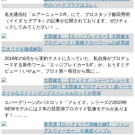
中のハードプラグはコレ！
名光通信社「ルアーニュースR」にて、プロスタッフ飯田秀明
（イイダ ヒデアキ）の記事が公開されております。ぜひチェ
ックしてみてください！ ...
大西健太 【エッジブレイカー】大西健太
プロデュース！新種クローワームの超実績
三大リグを徹底解剖
2018年の6月から実釣テストに入っていた、私自身がプロデュ
ースする新作ワーム「エッジブレイカー3.6”」が、もうすぐデ
ビュー！いやぁー、プロト第一発目から既に ...
大西健太 【フェイズ・シャープシュータ
ー71M+】大西健太プロデュース！超バーサ
タイルなスイミングジグスペシャルロッドが登場
エバーグリーンのバスロッド「フェイズ」シリーズの2019年
NEWモデルには２本の琵琶湖プロガイド監修モデルがありま
す！…… ...
青亮彦【ロックエリア攻略の鍵】「ジャン
グルウォーカー」を徹底インプレ