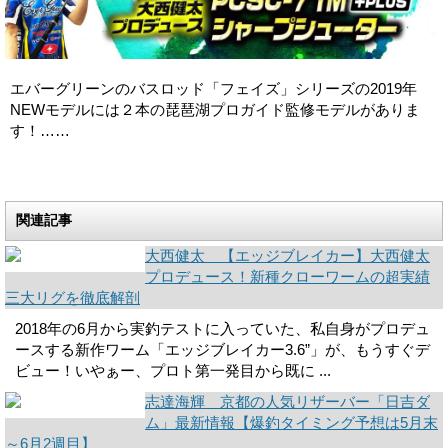
エバーグリーンのバスロッド「フェイズ」シリーズの2019年
NEWモデルには２本の琵琶湖プロガイド監修モデルがありま
す！……
関連記事
大西健太 【エッジブレイカー】大西健太
プロデュース！新種クローワームの超実績
三大リグを徹底解剖
2018年の6月から実釣テストに入っていた、私自身がプロデュ
ースする新作ワーム「エッジブレイカー3.6”」が、もうすぐデ
ビュー！いやぁー、プロト第一発目から既に ...
志達海輝 京都の人気リザーバー「日吉ダ
ム」最新情報【爆釣タイミング予想は5月末
～6月2週目】