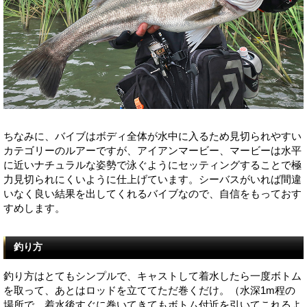
ちなみに、バイブはボディ全体が水中に入るため見切られやすい
カテゴリーのルアーですが、アイアンマービー、マービーは水平
に近いナチュラルな姿勢で泳ぐようにセッティングすることで極
力見切られにくいように仕上げています。シーバスがいれば間違
いなく良い結果を出してくれるバイブなので、自信をもっておす
すめします。
釣り方
釣り方はとてもシンプルで、キャストして着水したら一度ボトム
を取って、あとはロッドを立ててただ巻くだけ。（水深1m程の
場所で、着水後すぐに巻いてきてもボトム付近を引いてこれるよ