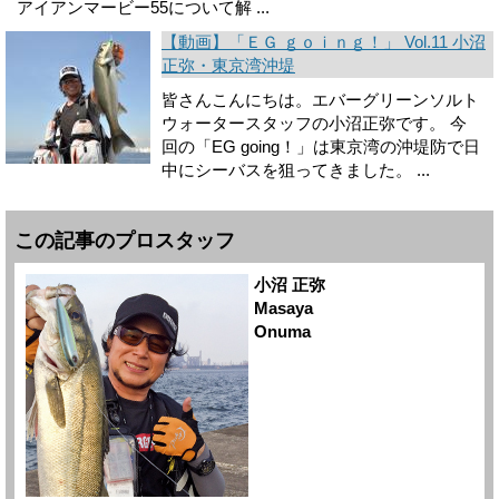
アイアンマービー55について解 ...
【動画】「ＥＧ ｇｏｉｎｇ！」 Vol.11 小沼
正弥・東京湾沖堤
皆さんこんにちは。エバーグリーンソルト
ウォータースタッフの小沼正弥です。 今
回の「EG going！」は東京湾の沖堤防で日
中にシーバスを狙ってきました。 ...
この記事のプロスタッフ
小沼 正弥
Masaya
Onuma