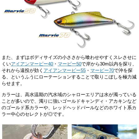
また、まずはボディサイズの小ささから喰わせやすくスレさせに
くい
アイアンマービー40
・
マービー50
で岸から30m以内を探り、
それから遠投が効く
アイアンマービー55
・
マービー70
で沖を探
る、というふうにローテーションすることで取りこぼしを極力減
らせます。
カラーは、高水温期の汽水域のシャローエリアは水が濁っている
ことが多いので、濁りに強いゴールドキャンディ・アカキンなど
のゴールド系カラーや、レッドヘッドパールなどのホワイト系カ
ラー中心のセレクトが◎です。