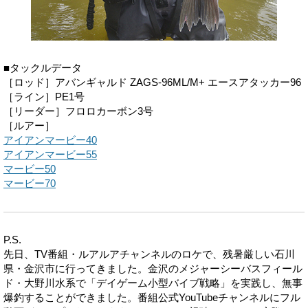
■タックルデータ
［ロッド］アバンギャルド ZAGS-96ML/M+ エースアタッカー96
［ライン］PE1号
［リーダー］フロロカーボン3号
［ルアー］
アイアンマービー40
アイアンマービー55
マービー50
マービー70
P.S.
先日、TV番組・ルアルアチャンネルのロケで、残暑厳しい石川
県・金沢市に行ってきました。金沢のメジャーシーバスフィール
ド・大野川水系で「デイゲーム小型バイブ戦略」を実践し、無事
爆釣することができました。番組公式YouTubeチャンネルにフル