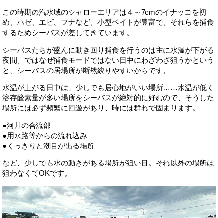
この時期の汽水域のシャローエリアは４～7cmのイナッコを初
め、ハゼ、エビ、フナなど、小型ベイトが豊富で、それらを捕食
するためシーバスが差してきています。
シーバスたちが盛んに動き回り捕食を行うのは主に水温が下がる
夜間。ではなぜ捕食モードではない日中にわざわざ狙うかという
と、シーバスの居場所が断然絞りやすいからです。
水温が上がる日中は、少しでも居心地がいい場所……水温が低く
溶存酸素量が多い場所をシーバスが絶対的に好むので、そうした
場所には必ず頻繁に回遊があり、時には群れで固まります。
●河川の合流部
●用水路等からの流れ込み
●くっきりと潮目が出る場所
など、少しでも水の動きがある場所が狙い目。それ以外の場所は
狙わなくてOKです。