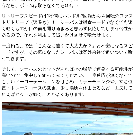
うなら、ボトムは取らなくてもOK。）
リトリーブスピードは1秒間にハンドル3回転から４回転のファス
トリトリーブ（速巻き）！ シーバスは捕食モードでなくても速
く動くものが目の前を通り過ぎると思わず反応してしまう習性が
あるので、それを利用して追いかけさせて喰わせます。
一度釣るまでは「こんなに速くて大丈夫か？」と不安になるスピ
ードですが、その気になったシーバスは案外余裕で追いついて喰
ってきます。
そして、シーバスのヒットがあればその場所で連発する可能性が
高いので、集中して狙ってみてください。一度反応が無くなって
も、ルアーローテーションをはじめ、カラーチェンジや、立ち位
置・トレースコースの変更、少し場所を休ませるなど、工夫して
狙えばヒットが続くことがよくあります。