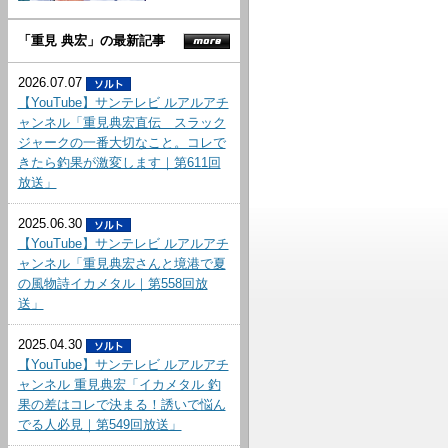
「重見 典宏」の最新記事
2026.07.07
【YouTube】サンテレビ ルアルアチ
ャンネル「重見典宏直伝 スラック
ジャークの一番大切なこと。コレで
きたら釣果が激変します｜第611回
放送」
2025.06.30
【YouTube】サンテレビ ルアルアチ
ャンネル「重見典宏さんと境港で夏
の風物詩イカメタル｜第558回放
送」
2025.04.30
【YouTube】サンテレビ ルアルアチ
ャンネル 重見典宏「イカメタル 釣
果の差はコレで決まる！誘いで悩ん
でる人必見｜第549回放送」