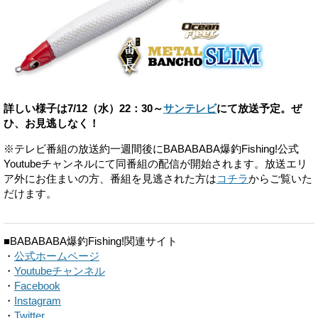
詳しい様子は7/12（水）22：30～
サンテレビ
にて放送予定。ぜ
ひ、お見逃しなく！
※テレビ番組の放送約一週間後にBABABABA爆釣Fishing!公式
Youtubeチャンネルにて同番組の配信が開始されます。放送エリ
ア外にお住まいの方、番組を見逃された方は
コチラ
からご覧いた
だけます。
■BABABABA爆釣Fishing!関連サイト
・
公式ホームページ
・
Youtubeチャンネル
・
Facebook
・
Instagram
・
Twitter