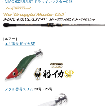
・
NIMC-63XUL/LST ドラッギンマスターC63
［ルアー］
・
エギ番長 船イカSP
・
メタル番長スリム
20号・25号