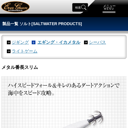
メニュー
検索
MENU
製品一覧 ソルト[SALTWATER PRODUCTS]
ジギング
エギング・イカメタル
シーバス
ライトゲーム
メタル番長スリム