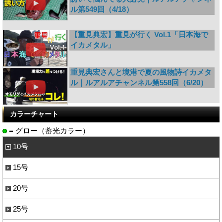
ル第549回（4/18）
【重見典宏】重見が行く Vol.1「日本海で
イカメタル」
重見典宏さんと境港で夏の風物詩イカメタ
ル｜ルアルアチャンネル第558回（6/20）
カラーチャート
= グロー（蓄光カラー）
10号
15号
20号
25号