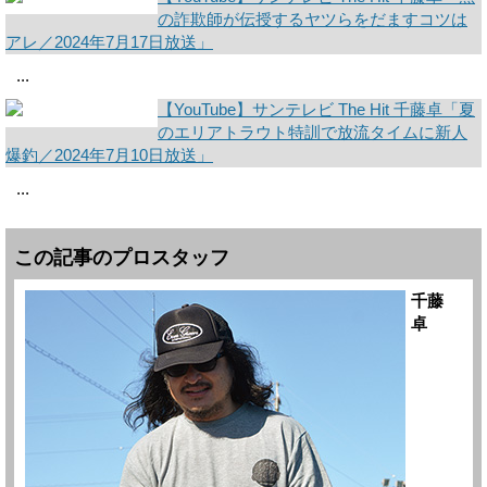
の詐欺師が伝授するヤツらをだますコツは
アレ／2024年7月17日放送」
...
【YouTube】サンテレビ The Hit 千藤卓「夏
のエリアトラウト特訓で放流タイムに新人
爆釣／2024年7月10日放送」
...
この記事のプロスタッフ
千藤
卓