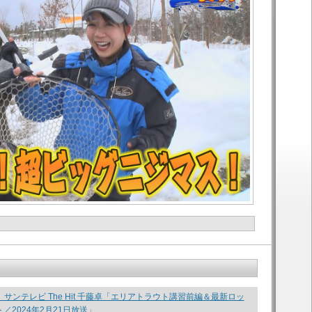
be】サンテレビ The Hit 千藤卓「エリアトラウト講習前編＆最新ロッ
／2024年2月21日放送」