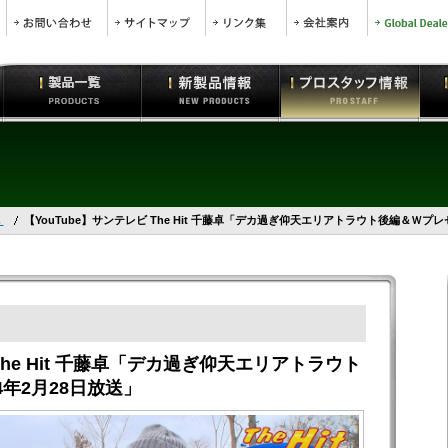
卓
【YouTube】サンテレビ The Hit 千藤卓「デカ過ぎ仰天エリアトラウト後編＆Ｗプレ
The Hit 千藤卓「デカ過ぎ仰天エリアトラウト
4年2月28日放送」