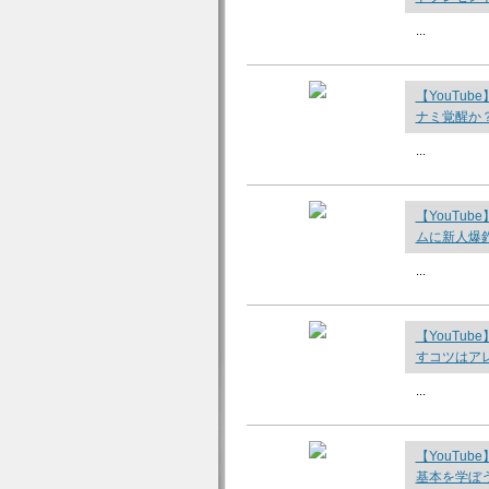
...
【YouTu
ナミ覚醒か？
...
【YouTu
ムに新人爆釣
...
【YouTu
すコツはアレ
...
【YouTu
基本を学ぼう