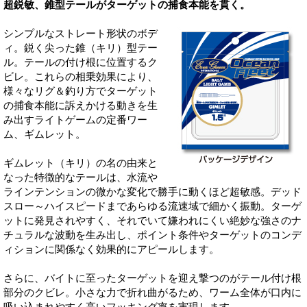
超鋭敏、錐型テールがターゲットの捕食本能を貫く。
シンプルなストレート形状のボデ
ィ。鋭く尖った錐（キリ）型テー
ル。テールの付け根に位置するク
ビレ。これらの相乗効果により、
様々なリグ＆釣り方でターゲット
の捕食本能に訴えかける動きを生
み出すライトゲームの定番ワー
ム、ギムレット。
ギムレット（キリ）の名の由来と
なった特徴的なテールは、水流や
ラインテンションの微かな変化で勝手に動くほど超敏感。デッド
スロー～ハイスピードまであらゆる流速域で細かく振動。ターゲ
ットに発見されやすく、それでいて嫌われにくい絶妙な強さのナ
チュラルな波動を生み出し、ポイント条件やターゲットのコンデ
ィションに関係なく効果的にアピールします。
さらに、バイトに至ったターゲットを迎え撃つのがテール付け根
部分のクビレ。小さな力で折れ曲がるため、ワーム全体が口内に