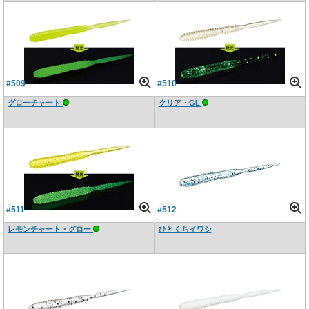
#509
#510
グローチャート
クリア・GL
#511
#512
レモンチャート・グロー
ひとくちイワシ