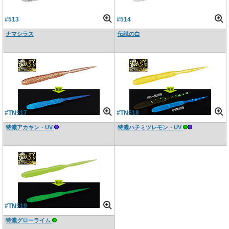
#513
#514
ナマシラス
伝説の白
#TN517
#TN518
特濃アカキン・UV
特濃ハチミツレモン・UV
#TN519
特濃グローライム