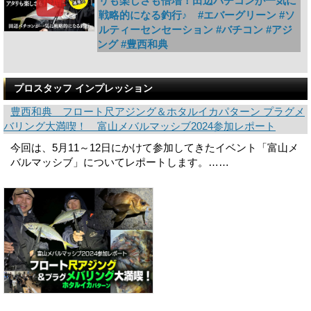
リも楽しさも倍増！田辺バチコンが一気に
戦略的になる釣行♪ #エバーグリーン #ソ
ルティーセンセーション #バチコン #アジ
ング #豊西和典
プロスタッフ インプレッション
豊西和典 フロート尺アジング＆ホタルイカパターン プラグメ
バリング大満喫！ 富山メバルマッシブ2024参加レポート
今回は、5月11～12日にかけて参加してきたイベント「富山メ
バルマッシブ」についてレポートします。……