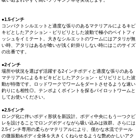
吸い込まれやすく高いフッキング率を実現します。
●1.5インチ
コンパクトシルエットと適度な張りのあるマテリアルによるキビ
キビとしたアクション・ピリピリとした波動で極小のベイトフィ
ッシュをイミテート。大きなシルエットのワームにはアタリが無
い時、アタリはあるが喰いが浅く針掛りしない時にはこのサイズ
の出番です。
●2インチ
場所や状況を選ばず活躍する2インチボディと適度な張りのある
マテリアルによるキビキビとしたアクション・ピリピリとした波
動が特徴です。ロッドワークでワームをダートさせるような速い
釣りにも相性◎。テンポよくポイントを探るパイロットワームと
してお使いください。
●2.5インチ
ロング化に伴いボディ形状を新設計。ボディ中央にもう一つクビ
レを設けることでロングボディながら吸い込みは抜群。さらには
2.5インチ専用の柔らかマテリアルにより、僅かな水流でテール
の微振動&ボディ全体を大きくくねらせるような艶めかしいアク