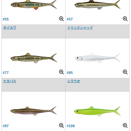
#55
#57
オイカワ
トリックシャッド
#77
#95
ケタバス
シラウオ
#97
#106