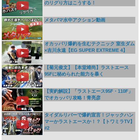
のリグり方はこうする！
メタバマ水中アクション動画
オカッパリ爆釣を生むテクニック 室生ダム
×吉川永遠【EG SUPER EXTREME 4】
【菊元俊文】【本堂靖尚】ラストエース
95Fに秘められた能力を暴く
【実釣解説】「ラストエース95F・110F」
でオカッパリ攻略！青亮彦
タイダルリバーで爆釣宣言！ジャックハン
マーかラストエースか！？【トワミラTV】
#2