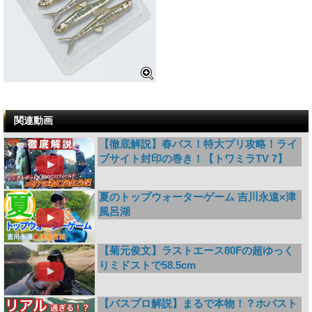
関連動画
【徹底解説】春バス！特大プリ攻略！ライ
ブサイト封印の巻き！【トワミラTV 7】
夏のトップウォーターゲーム 吉川永遠×津
風呂湖
【菊元俊文】ラストエース80Fの超ゆっく
りミドストで58.5cm
【バスプロ解説】まるで本物！？ホバスト