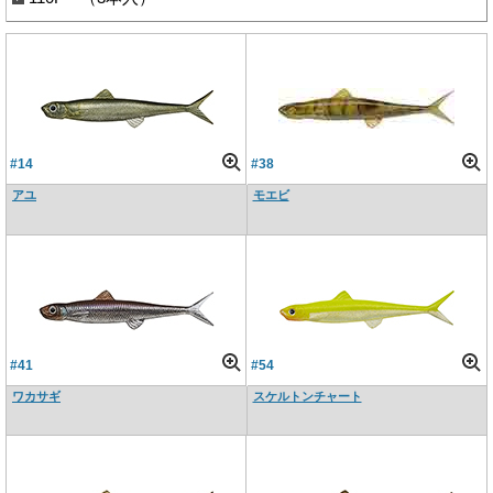
#14
#38
アユ
モエビ
#41
#54
ワカサギ
スケルトンチャート