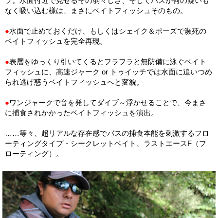
プ。水面付近で見せるその弱々しさ、そしてバスが何の疑いも
なく吸い込む様は、まさにベイトフィッシュそのもの。
●
水面で止めておくだけ、もしくはシェイク＆ポーズで瀕死の
ベイトフィッシュを完全再現。
●
表層をゆっくり引いてくるとフラフラと無防備に泳ぐベイト
フィッシュに、高速ジャーク or トゥイッチでは水面に追いつめ
られ逃げ惑うベイトフィッシュへと変貌。
●
ワンジャークで音を発してダイブ～浮かせることで、今まさ
に捕食されかかったベイトフィッシュを演出。
……等々、超リアルな存在感でバスの捕食本能を刺激するフロ
ーティングタイプ・シークレットベイト、ラストエースF（フ
ローティング）。