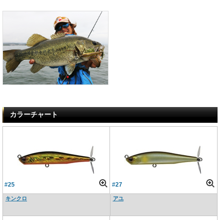
カラーチャート
#25
#27
キンクロ
アユ