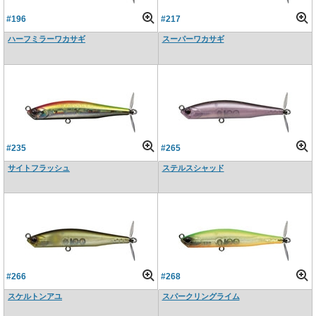
#196
#217
ハーフミラーワカサギ
スーパーワカサギ
#235
#265
サイトフラッシュ
ステルスシャッド
#266
#268
スケルトンアユ
スパークリングライム