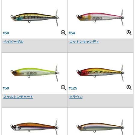
#50
#54
ベイビーギル
コットンキャンディ
#59
#125
スケルトンチャート
クラウン