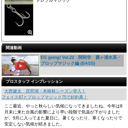
トレブルマジック
関連動画
EG going! Vol.22 関和学 霞ヶ浦水系・
プロップマジック編 (BASS)
プロスタッフ インプレッション
大西健太 琵琶湖・本格秋シーズン突入！
フェイス87とプロップマジック75で好釣果！
ここ最近、やっと秋らしい気候になってきましたね。今年は8
月末に来た台風の影響により早い段階で気温が下がりました
が、9月に入ってまた夏日に。暑くなったり、寒くなったりで
安定しない気候が続きました。