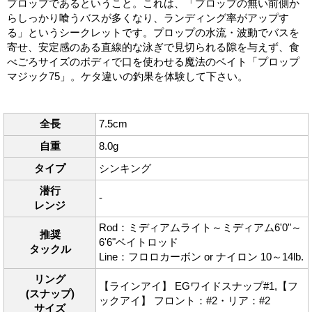
プロップであるということ。これは、「プロップの無い前側か
らしっかり喰うバスが多くなり、ランディング率がアップす
る」というシークレットです。プロップの水流・波動でバスを
寄せ、安定感のある直線的な泳ぎで見切られる隙を与えず、食
べごろサイズのボディで口を使わせる魔法のベイト「プロップ
マジック75」。ケタ違いの釣果を体験して下さい。
全長
7.5cm
自重
8.0g
タイプ
シンキング
潜行
-
レンジ
Rod：ミディアムライト～ミディアム6'0"～
推奨
6'6"ベイトロッド
タックル
Line：フロロカーボン or ナイロン 10～14lb.
リング
【ラインアイ】 EGワイドスナップ#1,【フ
(スナップ)
ックアイ】 フロント：#2・リア：#2
サイズ