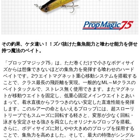
その釣果、ケタ違い！！ズバ抜けた集魚能力と喰わせ能力を併せ
持つ魔法のベイト。
「プロップマジック75」は、ただ巻くだけで小さなボディサイ
ズからは想像できないほどの集魚力を発揮する喰わせのハード
ベイトです。2ウエイトマグネット重心移動システムを搭載する
ことで、クラス最長の飛距離を実現。一般的なML～Mクラスの
ベイトタックルで、ストレス無く使用できます。またマグネッ
トが移動ウエイトを固定し、低重心固定メインウエイトとあい
まって、着水直後からフラつきのない安定した直進性能を発揮
します。このルアーの命ともいえるプロップには、超スローリ
トリーブでもスムーズに回転する軽さと、変形が少なく回転・
泳ぎを安定させる強さを両立したオリジナルプロップを搭載。
さらに、ボディサイズに対しやや大きめのプロップを採用する
ことで、集魚力を高めました。そして、最大の特徴がシングル