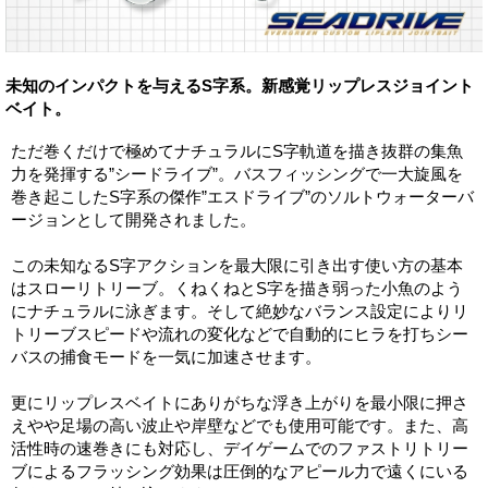
未知のインパクトを与えるS字系。新感覚リップレスジョイント
ベイト。
ただ巻くだけで極めてナチュラルにS字軌道を描き抜群の集魚
力を発揮する”シードライブ”。バスフィッシングで一大旋風を
巻き起こしたS字系の傑作”エスドライブ”のソルトウォーターバ
ージョンとして開発されました。
この未知なるS字アクションを最大限に引き出す使い方の基本
はスローリトリーブ。くねくねとS字を描き弱った小魚のよう
にナチュラルに泳ぎます。そして絶妙なバランス設定によりリ
トリーブスピードや流れの変化などで自動的にヒラを打ちシー
バスの捕食モードを一気に加速させます。
更にリップレスベイトにありがちな浮き上がりを最小限に押さ
えやや足場の高い波止や岸壁などでも使用可能です。また、高
活性時の速巻きにも対応し、デイゲームでのファストリトリー
ブによるフラッシング効果は圧倒的なアピール力で遠くにいる