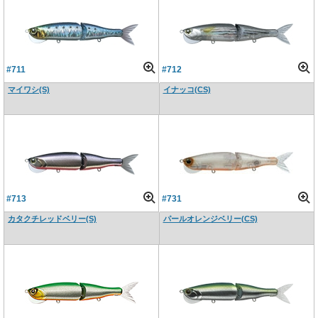
#711
#712
マイワシ(S)
イナッコ(CS)
#713
#731
カタクチレッドベリー(S)
パールオレンジベリー(CS)