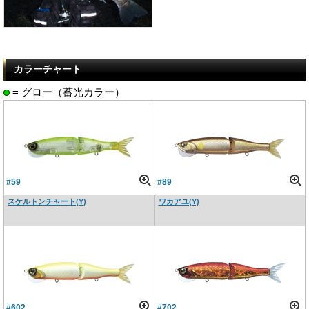
カラーチャート
= グロー（蓄光カラー）
#59
#89
スケルトンチャート(Y)
ワカアユ(Y)
#602
#702