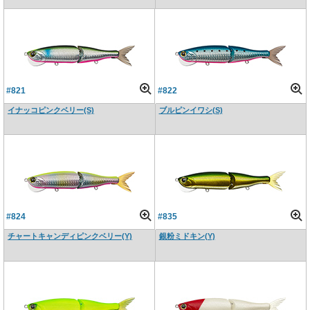
#821
#822
イナッコピンクベリー(S)
ブルピンイワシ(S)
#824
#835
チャートキャンディピンクベリー(Y)
銀粉ミドキン(Y)