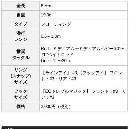
全長
6.9cm
自重
19.0g
タイプ
フローティング
潜行
0.6～1.0ｍ
レンジ
Rod：ミディアム〜ミディアムヘビー6'0"〜
推奨
7'0"ベイトロッド
タックル
Line：12〜20lb.
リング
【ラインアイ】 #3,【フックアイ】 フロン
(スナップ)
ト：#3・リア：#3
サイズ
フック
【EGトレブルマジック】 フロント：#3・リ
サイズ
ア：#3
価格
2,000円（税別）