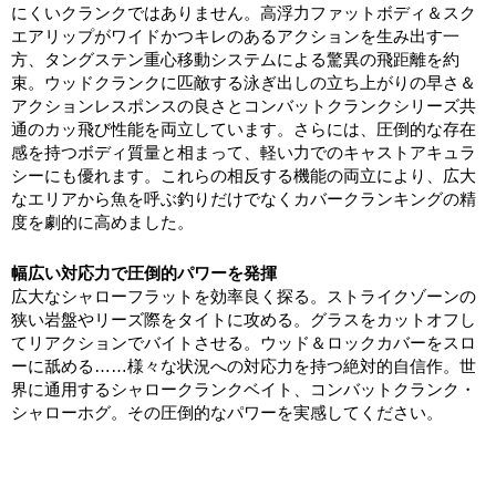
にくいクランクではありません。高浮力ファットボディ＆スク
エアリップがワイドかつキレのあるアクションを生み出す一
方、タングステン重心移動システムによる驚異の飛距離を約
束。ウッドクランクに匹敵する泳ぎ出しの立ち上がりの早さ＆
アクションレスポンスの良さとコンバットクランクシリーズ共
通のカッ飛び性能を両立しています。さらには、圧倒的な存在
感を持つボディ質量と相まって、軽い力でのキャストアキュラ
シーにも優れます。これらの相反する機能の両立により、広大
なエリアから魚を呼ぶ釣りだけでなくカバークランキングの精
度を劇的に高めました。
幅広い対応力で圧倒的パワーを発揮
広大なシャローフラットを効率良く探る。ストライクゾーンの
狭い岩盤やリーズ際をタイトに攻める。グラスをカットオフし
てリアクションでバイトさせる。ウッド＆ロックカバーをスロ
ーに舐める……様々な状況への対応力を持つ絶対的自信作。世
界に通用するシャロークランクベイト、コンバットクランク・
シャローホグ。その圧倒的なパワーを実感してください。