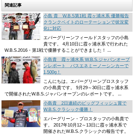
関連記事
小島 貴 W.B.S第1戦 霞ヶ浦水系 優勝報告
クランクベイトのローテーションで状況変
化に対応
エバーグリーンフィールドスタッフの小島
貴です。 4月10日に霞ヶ浦水系で行われた
W.B.S.2016・第1戦で優勝することができました！ ...
小島貴 霞ヶ浦水系 W.B.S.ジャパンオープ
ンレポート バスエネミーノーシンカーで
1,500g！
こんにちは。エバーグリーンプロスタッフ
の小島貴です。 9月29～30日に霞ヶ浦水系
で開催されたW.B.S.ジャパンオープンのレポートです。 ...
小島貴 2日連続のビッグフィッシュ賞で
W.B.S.クラシック優勝！
エバーグリーン・プロスタッフの小島貴で
す。 2017年10月12～13日に霞ヶ浦水系で
開催されたW.B.S.クラシックの報告です。