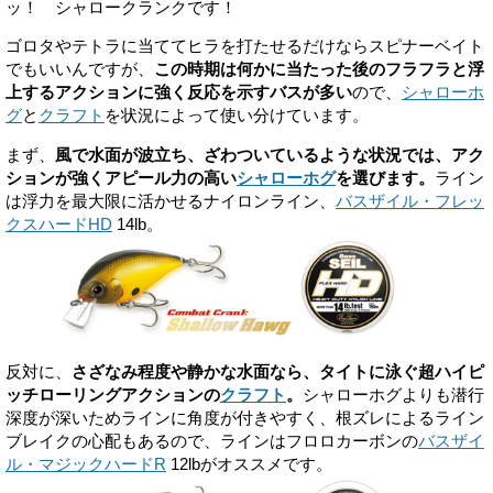
ッ！ シャロークランクです！
ゴロタやテトラに当ててヒラを打たせるだけならスピナーベイト
でもいいんですが、
この時期は何かに当たった後のフラフラと浮
上するアクションに強く反応を示すバスが多い
ので、
シャローホ
グ
と
クラフト
を状況によって使い分けています。
まず、
風で水面が波立ち、ざわついているような状況では、アク
ションが強くアピール力の高い
シャローホグ
を選びます。
ライン
は浮力を最大限に活かせるナイロンライン、
バスザイル・フレッ
クスハードHD
14lb。
反対に、
さざなみ程度や静かな水面なら、タイトに泳ぐ超ハイピ
ッチローリングアクションの
クラフト
。
シャローホグよりも潜行
深度が深いためラインに角度が付きやすく、根ズレによるライン
ブレイクの心配もあるので、ラインはフロロカーボンの
バスザイ
ル・マジックハードR
12lbがオススメです。