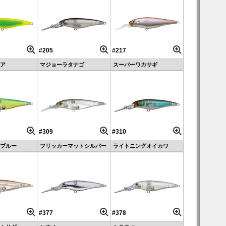
#205
#217
ア
マジョーラタナゴ
スーパーワカサギ
#309
#310
ブルー
フリッカーマットシルバー
ライトニングオイカワ
#377
#378