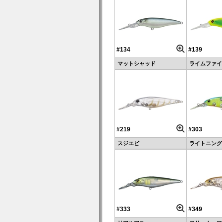
#134
#139
マットシャッド
ライムファイ
#219
#303
スジエビ
ライトニング
#333
#349