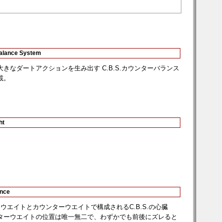
alance System
きなダートアクションを生み出す C.B.S.カウンターバランス
載。
ht
ance
ウエイトとカウンターウエイトで構成されるC.B.S.の心臓
ターウエイトの位置は唯一無二で、わずかでも前後にズレると