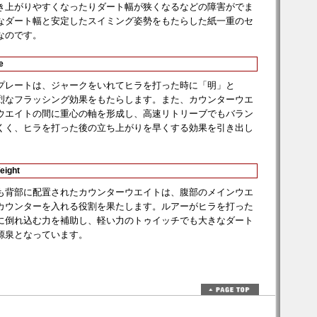
き上がりやすくなったりダート幅が狭くなるなどの障害がでま
なダート幅と安定したスイミング姿勢をもたらした紙一重のセ
なのです。
e
プレートは、ジャークをいれてヒラを打った時に「明」と
烈なフラッシング効果をもたらします。また、カウンターウエ
ウエイトの間に重心の軸を形成し、高速リトリーブでもバラン
くく、ヒラを打った後の立ち上がりを早くする効果を引き出し
eight
も背部に配置されたカウンターウエイトは、腹部のメインウエ
カウンターを入れる役割を果たします。ルアーがヒラを打った
に倒れ込む力を補助し、軽い力のトゥイッチでも大きなダート
源泉となっています。