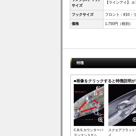
【ラインアイ】 ル
サイズ
フックサイズ
フロント：#10・リ
価格
1,750円（税別）
特徴
■画像をクリックすると特徴説明が
C.B.S.カウンターバ
スクエアフラット
ランスシステム
イ