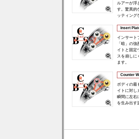
ルアーが浮
す。驚異的
ッティング
Insert Plat
インサート
「暗」の強
イトと固定
スを崩しに
ます。
Counter W
ボディの最
イトに対し
瞬間に左右
を生み出す