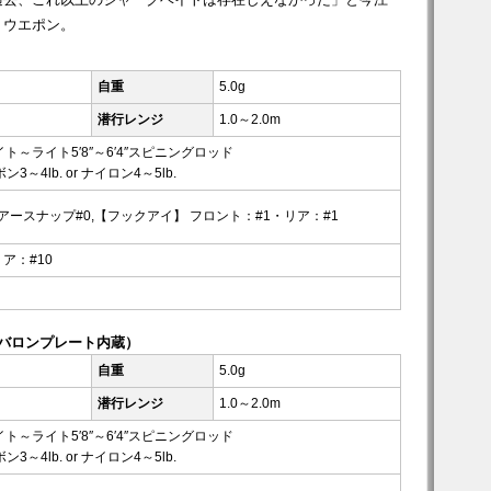
トウエポン。
自重
5.0g
潜行レンジ
1.0～2.0m
ト～ライト5′8″～6′4″スピニングロッド
3～4lb. or ナイロン4～5lb.
アースナップ#0,【フックアイ】 フロント：#1・リア：#1
ア：#10
アバロンプレート内蔵）
自重
5.0g
潜行レンジ
1.0～2.0m
ト～ライト5′8″～6′4″スピニングロッド
3～4lb. or ナイロン4～5lb.