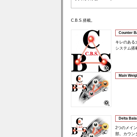
C.B.S.搭載。
Counter B
キレのある大
システム搭
Main Weig
Delta Bal
2つのメイン
部。カウン