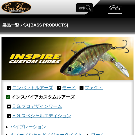
メニュー
検索
MENU
製品一覧 バス[BASS PRODUCTS]
コンバットルアーズ
モード
ファクト
インスパイアカスタムルアーズ
E.G.プロデザインワーム
E.G.スペシャルエディション
バイブレーション
ミノー／シャッド／ジャークベイト
ワーム