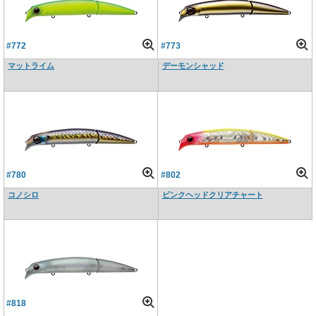
#772
#773
マットライム
デーモンシャッド
#780
#802
コノシロ
ピンクヘッドクリアチャート
#818