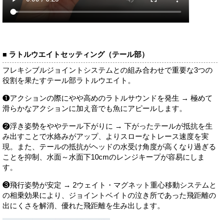
■ ラトルウエイトセッティング（テール部）
フレキシブルジョイントシステムとの組み合わせで重要な3つの
役割を果たすテール部ラトルウエイト。
❶アクションの際にやや高めのラトルサウンドを発生 → 極めて
滑らかなアクションに加え音でも魚にアピールします。
❷浮き姿勢をややテール下がりに → 下がったテールが抵抗を生
み出すことで水絡みがアップ、よりスローなトレース速度を実
現。また、テールの抵抗がヘッドの水受け角度が高くなり過ぎる
ことを抑制、水面～水面下10cmのレンジキープが容易にしま
す。
❸飛行姿勢が安定 → 2ウェイト・マグネット重心移動システムと
の相乗効果により、ジョイントベイトの泣き所であった飛距離の
出にくさを解消、優れた飛距離を生み出します。