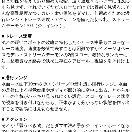
裕と知性を備えており極めて狡猾。速く通過するルアーには反応
すら見せず、それでいてただスローなだけでは容易く見切る…そ
んな高難易度かつデカい・太い個体をダマし、仕留めるための潜
行レンジ・トレース速度・アクションを備えた切り札、ストリー
ムデーモン170J（ジョイント）。
■ トレース速度
流れの緩いスポットの攻略に特化したシリーズ中最もスローなト
レース速度。速度を数値で表すことは困難ですがイメージはベー
スモデル・ストリームデーモンの2倍スロー。狡猾なランカーに
対し粘着質な水絡みで執拗に存在をアピールし視線を引き付けま
す。
■ 潜行レンジ
水面～水面下10cmを泳ぐシリーズ中最も浅い潜行レンジ。水面
の反射による視覚効果やボディが部分的に空中に出ることからル
アーの全貌がハッキリ見られにくい設定。スローなトレース速度
で視線を引き付けながらも、正体がよく分からない状態を作り出
すことで容易には見切らせません。
■ アクション
それが「襲うべき物」だとダマす決め手がジョイントボディなら
ではの生命感溢れるアクション。速度、レンジによる仕掛けに加