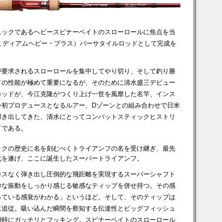
ニックであるヘビースピナーベイトのスローロールに焦点を当
ミディアムヘビー・プラス）バーサタイルロッドとして完成を
が要求されるスローロールを集中してやり切り、そして釣り勝
ドの性能が極めて重要になるが、そのために清水盛三デビュー
ロッドが、今江克隆がつくり上げ一世を風靡した名竿、インス
身初プロデュースとなるルアー、Dゾーンとの組み合わせで日米
叩き出してきた、清水にとってコンバットスティックヒストリ
ドである。
ックの歴史に名を刻むべくトライアンフの名を受け継ぎ、最先
化を遂げ、ここに誕生したスーパートライアンフ。
ロスなく弾き出し圧倒的な飛距離を実現するスーパーシャフト
妙な振動をしっかり感じる敏感なティップを併せ持つ。その感
っている感覚がわかる」というほど。そして、そのティップは
に追従。吸い込んだ瞬間を察知する伝達性とビッグフィッシュ
瞬時にガッチリとフッキング。スピナーベイトのスローロール