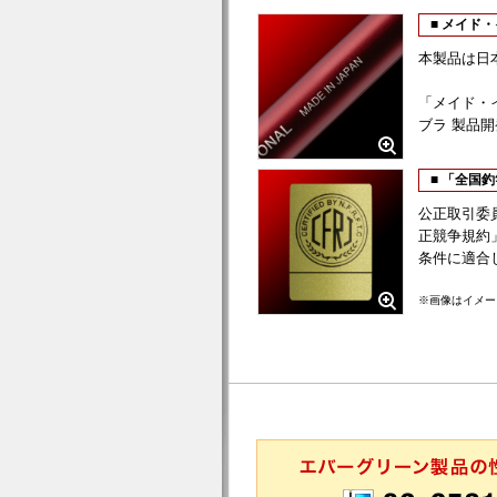
■ メイド・
本製品は日
「メイド・
ブラ 製品
■ 「全国
公正取引委
正競争規約
条件に適合
※画像はイメー