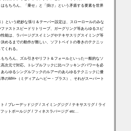
」はもちろん、「乗せ」と「掛け」という矛盾する要素を世界
ス）という絶妙な張り＆テーパー設定は、スローロールのみな
やファストスピードリトリーブ、ガーグリング等あらゆるスピ
の性能は、ラバージグスイミングやテキサスリグスイミング等
を決めるまでの動作が難しい、ソフトベイトの巻きのテクニッ
してくれる。
…もちろん、ズル引きやリフト＆フォールといった一般的なソ
に高次元で対応。トレブルフックに比べフッキングパワーを必
、あらゆるシングルフックのルアーのあらゆるテクニックに優
準のMH+（ミディアムヘビー・プラス）、それがスーパート
 / ブレーデッドジグ / スイミングジグ / テキサスリグ / ライ
 フットボールジグ / フィネスラバージグ etc…