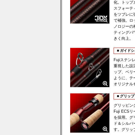
化。トップ
スフォーテ
をツブレに
で補強。ロ
ノロジーの
ティングパ
きく向上。
■ ガイド
Fujiステ
重視した設
ップ、ベリ
ように、テ
オリジナル
■ グリッ
グリッピン
Fuji E
を採用。グ
ド＆シルバ
す。グリッ