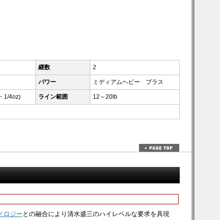
継数
2
パワー
ミディアムヘビー プラス
・1/4oz)
ライン範囲
12～20lb
ノロジー
との融合により清水盛三のハイレベルな要求を具現