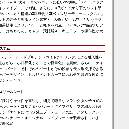
ガイド～＃7ガイドまでをネジレに強い45°繊維「Ｘ45（エック
ィファイブ）」で補強。さらに、＃7ガイドから下のバット部
強いハニカム構造の3軸織物「3DX（スリーディーエックス）」
ッドの調子を司るメイン素材と「X45」や「3DX」というテク
相乗効果により、パワーと軽さを両立。フッキング性能やリフ
ワーはもちろん、キャスト飛距離＆アキュラシーや操作性が大
システム
ンレスフレーム・ダブルフットガイド(SiCリング)による耐久性を
定ながら、小口径化することで軽量化にも貢献。さらに、ティ
ー、バット、それぞれのパートがその役割を最大限発揮できる
ーパーデザイン、およびベンドカーブに合わせて最適な位置に
セッティング。
プ＆リールシート
グ性能や操作性を重視し、細身で軽量なブランクタッチ方式の
CSリールシートとコルク＆セパレートタイプグリップの組み合わせ
リップエンドには清水盛三プロデュースの証、メタリックレッ
ーのシナジー・オリジナルエンドプレートが装着されていま
プ着脱式。