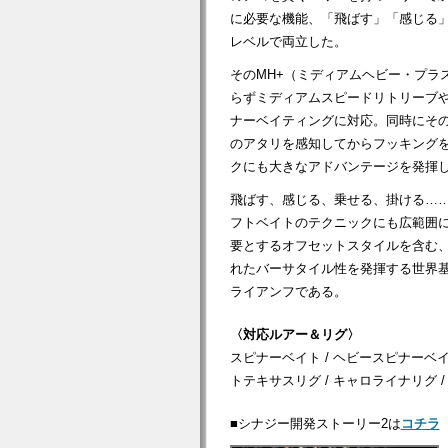
に必要な機能、「飛ばす」「感じる
レベルで両立した。
そのMH+（ミディアムヘビー・プラ
らずミディアムスピードリトリーブ
ナーベイティングに対応。同時にそ
のアタリを感知してからフッキング
クにも大きなアドバンテージを発揮
飛ばす、感じる、乗せる、掛ける…
フトベイトのテクニックにも広範囲
要とするオフセットスタイルを含む
れたバーサタイル性を発揮する世界基
ライアンフである。
〈対応ルアー＆リグ〉
スピナーベイト / ヘビースピナーベイト
トテキサスリグ / キャロライナリグ /
■シナジー開発ストーリー2は
コチラ