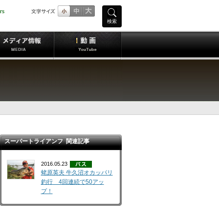
検索
スーパートライアンフ 関連記事
2016.05.23
蛯原英夫 牛久沼オカッパリ
釣行 4回連続で50アッ
プ！