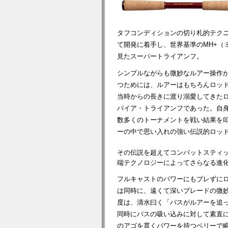
タフコンディションの切り札的テク
て開発に着手し、世界基準のMH+（
見たスーパートライアンフ。
シンプルながらも微妙なルアー操作
つためには、ルアーはもちろんロッ
当時からの長きに渡り溺愛してきた
パイア・トライアンフであった。自
数多くのトーナメントを戦い結果を
ーの中で思い入れの強い伝説的ロッ
その伝説を超えてコンバットスティ
端テクノロジーによってさらなる進
フルキャストのパワーにもブレずに
は同時に、遠くて深いブレードの微
度は、清水曰く「バスがルアーを追
同時にバスの吸い込みに対して素直
のアゴを貫くパワーを持つベリーで