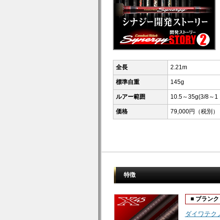
全長
2.21m
標準自重
145g
ルアー範囲
10.5～35g(3/8～1
価格
79,000円（税別）
特徴
■ ブランク
ダイワテク