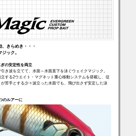
動、きらめき・・・
マジック。
泳ぎの安定性を両立
で引き波を立てて、水面～水面直下を泳ぐウェイクマジック。
両立する2ウエイト・マグネット重心移動システムを搭載し、従
トが苦手とする少々波立った水面でも、飛び出さず安定した泳
1つのルアーに