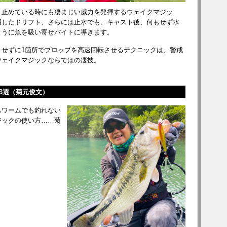
、止めている時にも凄まじい威力を発揮するウェイクマジッ
用したドリフト、さらには止水でも、キャスト後、何もせず水
ように魚を吸い寄せバイトに導きます。
させずに1箇所でプロップを高速回転させるテクニックは、警戒
ウェイクマジックならではの凄技。
3選（菊元俊文）
もワームでも釣れない
ジックの使い方……菊