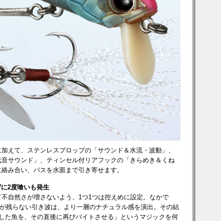
に加えて、ステンレスプロップの「サウンド＆水流・波動」、
低音サウンド」、ティンセル付リアフックの「きらめき＆くね
に絡み合い、バスを水面まで引き寄せます。
ずに2度喰いも発生
不自然さが増さないよう、1つ1つは控えめに設定。なかで
跡が残らない引き波は、より一層のナチュラル感を演出。その結
ラした魚を、その直後に再びバイトさせる」というマジックを何