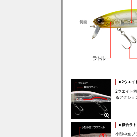
■ 2ウエ
2ウエイト
るアクショ
■ 複合ラ
小型中空ブ