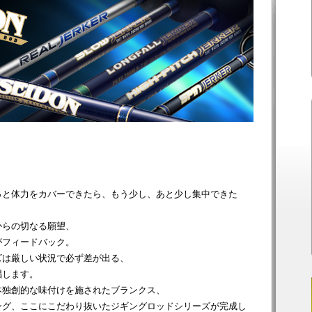
、
っと体力をカバーできたら、もう少し、あと少し集中できた
からの切なる願望、
がフィードバック。
ズは厳しい状況で必ず差が出る、
唱します。
本独創的な味付けを施されたブランクス、
ング、ここにこだわり抜いたジギングロッドシリーズが完成し