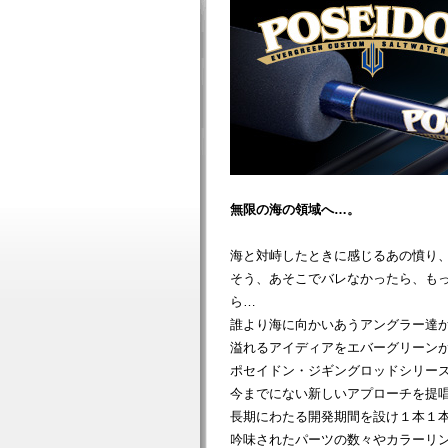
無限の海の領域へ…。
海と対峙したときに感じるあの憤り
そう、あそこでバレなかったら、も
ら…
誰より海に向かいあうアングラー達
溢れるアイディアをエバーグリーン
ポセイドン・ジギングロッドシリー
今までにない新しいアプローチを提
長期にわたる開発期間を設け１本１
吟味されたパーツの数々やカラーリ