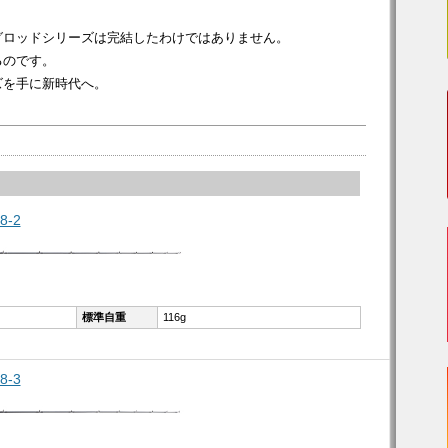
グロッドシリーズは完結したわけではありません。
るのです。
ズを手に新時代へ。
8-2
標準自重
116g
8-3