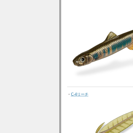
・
C-4リーチ