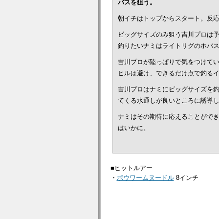
バスを狙う。
朝イチはトップからスタート。反
ビッグサイズのみ狙う吉川プロは
釣りたいナミはライトリグのホバ
吉川プロが陸っぱりで気をつけて
ヒルは避け、できるだけ点で釣る
吉川プロはナミにビッグサイズを
てくる水通しが良いところに誘導
ナミはその期待に応えることができ
はいかに。
■ヒットルアー
・
ボウワームヌードル
8インチ