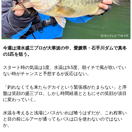
今週は清水盛三プロが大寒波の中、愛媛県・石手川ダムで真冬
の1匹を狙う。
スタート時の気温は1度、水温は9.5度。朝イチで風が吹いてい
ない時がチャンスと予想するが反応はない。
「釣れなくても来たらデカイという緊張感がたまらない」と序
盤は笑顔の盛三プロ。しかし時間経過とともにその笑顔が涙目
に変わっていく。
水温を考えると浅場にバスがいれば喰うはずだが、これ程寒い
と目の前にルアーが通ってもバスは口を使わないのではない
か。