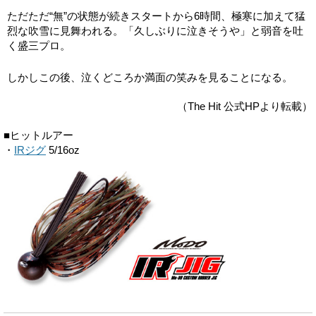
ただただ“無”の状態が続きスタートから6時間、極寒に加えて猛
烈な吹雪に見舞われる。「久しぶりに泣きそうや」と弱音を吐
く盛三プロ。
しかしこの後、泣くどころか満面の笑みを見ることになる。
（The Hit 公式HPより転載）
■ヒットルアー
・
IRジグ
5/16oz