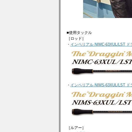
■使用タックル
［ロッド］
・
インペリアル NIMC-63XUL/LST
・
インペリアル NIMS-63XUL/LST
［ルアー］