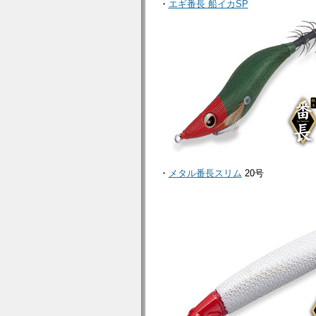
・
エギ番長 船イカSP
・
メタル番長スリム
20号