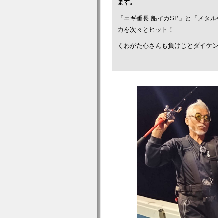
ます。
「エギ番長 船イカSP」と「メタ
カを次々とヒット！
くわがた心さんも負けじとダイケ