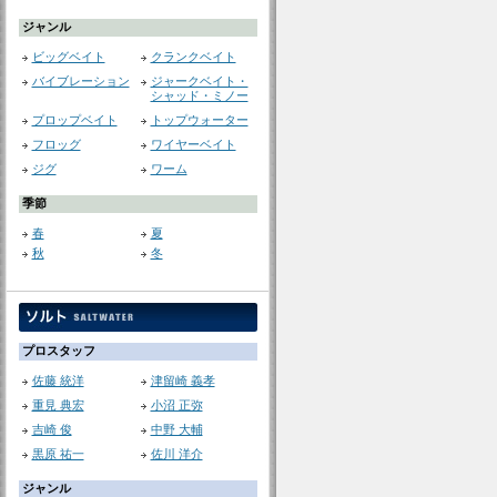
ジャンル
ビッグベイト
クランクベイト
バイブレーション
ジャークベイト・
シャッド・ミノー
プロップベイト
トップウォーター
フロッグ
ワイヤーベイト
ジグ
ワーム
季節
春
夏
秋
冬
プロスタッフ
佐藤 統洋
津留崎 義孝
重見 典宏
小沼 正弥
吉崎 俊
中野 大輔
黒原 祐一
佐川 洋介
ジャンル