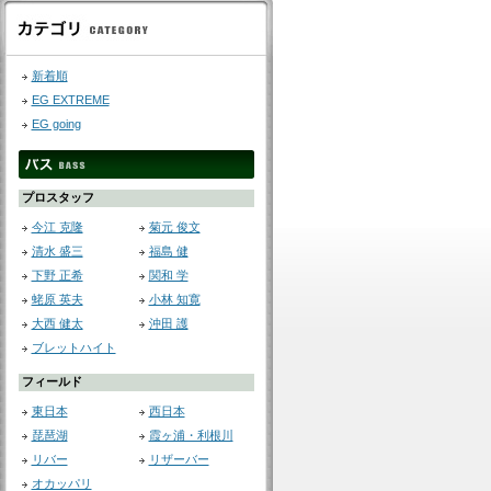
新着順
EG EXTREME
EG going
プロスタッフ
今江 克隆
菊元 俊文
清水 盛三
福島 健
下野 正希
関和 学
蛯原 英夫
小林 知寛
大西 健太
沖田 護
ブレットハイト
フィールド
東日本
西日本
琵琶湖
霞ヶ浦・利根川
リバー
リザーバー
オカッパリ