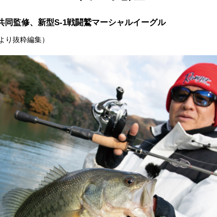
共同監修、
新型S-1戦闘鷲マーシャルイーグル
より抜粋編集）