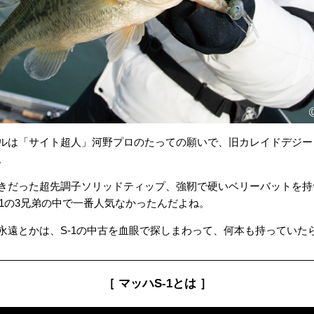
ルは「サイト超人」河野プロのたっての願いで、旧カレイドデジーノ
。
きだった超先調子ソリッドティップ、強靭で硬いベリーバットを持つ
、S-1の3兄弟の中で一番人気なかったんだよね。
永遠とかは、S-1の中古を血眼で探しまわって、何本も持っていた
［ マッハS-1とは ］