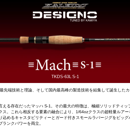
TKDS-63L S-1
時の最先端技術と理論、そして国内最高峰の製造技術を結集して誕生した
言える存在だったマッハ S-1。その最大の特徴は、極細ソリッドティッ
クス。これら相反する要素の融合により、1/64ozクラスの超軽量ルア
り込めるキャスタビリティーとガード付きスモールラバージグをビッグ
ブランクパワーを両立。