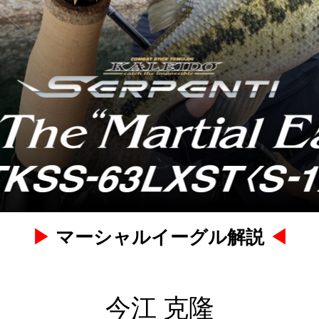
マーシャルイーグル解説
▶
◀
今江 克隆