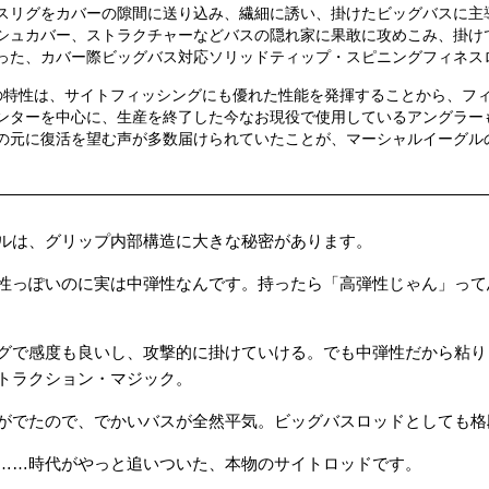
スリグをカバーの隙間に送り込み、繊細に誘い、掛けたビッグバスに主
シュカバー、ストラクチャーなどバスの隠れ家に果敢に攻めこみ、掛け
った、カバー際ビッグバス対応ソリッドティップ・スピニングフィネス
1の特性は、サイトフィッシングにも優れた性能を発揮することから、フ
ンターを中心に、生産を終了した今なお現役で使用しているアングラー
の元に復活を望む声が多数届けられていたことが、マーシャルイーグル
ルは、グリップ内部構造に大きな秘密があります。
性っぽいのに実は中弾性なんです。持ったら「高弾性じゃん」って
グで感度も良いし、攻撃的に掛けていける。でも中弾性だから粘り
トラクション・マジック。
がでたので、でかいバスが全然平気。ビッグバスロッドとしても格
……時代がやっと追いついた、本物のサイトロッドです。