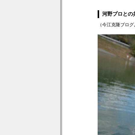
河野プロとの
（今江克隆ブログ