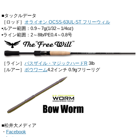
■タックルデータ
［ロッド］
オライオン OCSS-63UL-ST フリーウィル
▪ルアー範囲：0.9～7g(1/32～1/4oz)
▪ライン範囲：2～8lb/PE0.4～0.8号
［ライン］
バスザイル・マジックハードR
3lb
［ルアー］
ボウワーム
4.2インチ 0.9gフリーリグ
■松井大メディア
・
Facebook