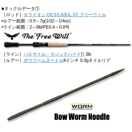
■タックルデータ①
［ロッド］
オライオン OCSS-63UL-ST フリーウィル
▪ルアー範囲：0.9～7g(1/32～1/4oz)
▪ライン範囲：2～8lb/PE0.4～0.8号
［ライン］
バスザイル・マジックハードR
3lb
［ルアー］
ボウワームヌードル
8インチ 0.9gネイルリグ