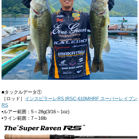
■タックルデータ①
［ロッド］
インスピラーレRS IRSC-610MHRF スーパーレイブン
RS
▪ルアー範囲：5～28g(3/16～1oz)
▪ライン範囲：7～16lb