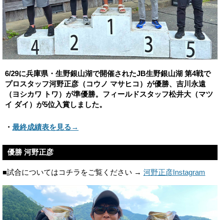
6/29に兵庫県・生野銀山湖で開催されたJB生野銀山湖 第4戦で
プロスタッフ河野正彦（コウノ マサヒコ）が優勝、吉川永遠
（ヨシカワ トワ）が準優勝。フィールドスタッフ松井大（マツ
イ ダイ）が5位入賞しました。
・
最終成績表を見る→
優勝 河野正彦
■試合についてはコチラをご覧ください →
河野正彦Instagram