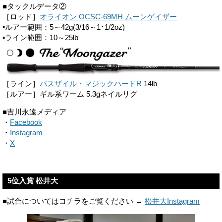
■タックルデータ②
［ロッド］
オライオン OCSC-69MH ムーンゲイザー
▪ルアー範囲：5～42g(3/16～1･1/2oz)
▪ライン範囲：10～25lb
［ライン］
バスザイル・マジックハードR
14lb
［ルアー］ギル系ワーム 5.3gネイルリグ
■吉川永遠メディア
・
Facebook
・
Instagram
・
X
5位入賞 松井大
■試合についてはコチラをご覧ください →
松井大Instagram