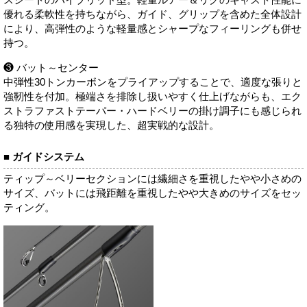
スシートのハイブリッド型。軽量ルアー＆リグのキャスト性能に
優れる柔軟性を持ちながら、ガイド、グリップを含めた全体設計
により、高弾性のような軽量感とシャープなフィーリングも併せ
持つ。
❸ バット～センター
中弾性30トンカーボンをプライアップすることで、適度な張りと
強靭性を付加。極端さを排除し扱いやすく仕上げながらも、エク
ストラファストテーパー・ハードベリーの掛け調子にも感じられ
る独特の使用感を実現した、超実戦的な設計。
■ ガイドシステム
ティップ～ベリーセクションには繊細さを重視したやや小さめの
サイズ、バットには飛距離を重視したやや大きめのサイズをセッ
ティング。