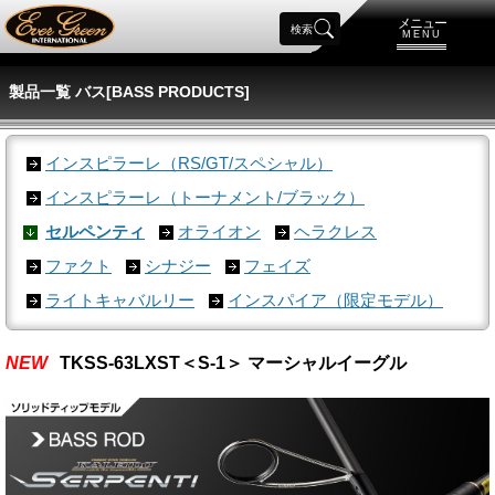
メニュー
検索
MENU
製品一覧 バス[BASS PRODUCTS]
インスピラーレ（RS/GT/スペシャル）
インスピラーレ（トーナメント/ブラック）
セルペンティ
オライオン
ヘラクレス
ファクト
シナジー
フェイズ
ライトキャバルリー
インスパイア（限定モデル）
NEW
TKSS-63LXST＜S-1＞ マーシャルイーグル