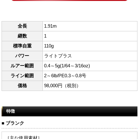
全長
1.91m
継数
1
標準自重
110g
パワー
ライトプラス
ルアー範囲
0.4～5g(1/64～3/16oz)
ライン範囲
2～6lb/PE0.3～0.8号
価格
98,000円（税別）
特徴
■ ブランク
［主な使用素材］