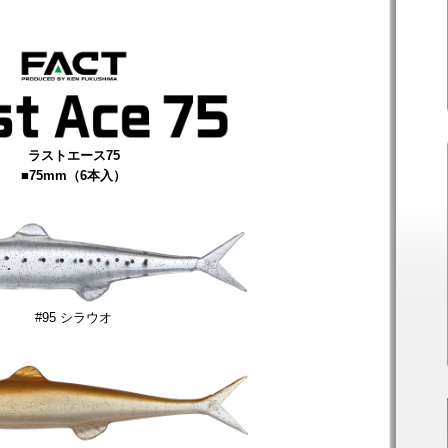
ラストエース75
■75mm（6本入）
#95 シラウオ