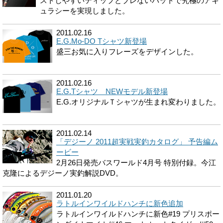
ストしやすいティップとブレないバットで究極のアキ
ュラシーを実現しました。
2011.02.16
E.G.Mo-DO Tシャツ新登場
盛三お気に入りフレーズをデザインした。
2011.02.16
E.G.Tシャツ NEWモデル新登場
E.G.オリジナルＴシャツが生まれ変わりました。
2011.02.14
「デジーノ 2011超実戦実釣カタログ」 予告編ム
ービー
2月26日発売バスワールド4月号 特別付録。今江
克隆によるデジーノ実釣解説DVD。
2011.01.20
ラトルインワイルドハンチに新色追加
ラトルインワイルドハンチに新色#19 プリスポー