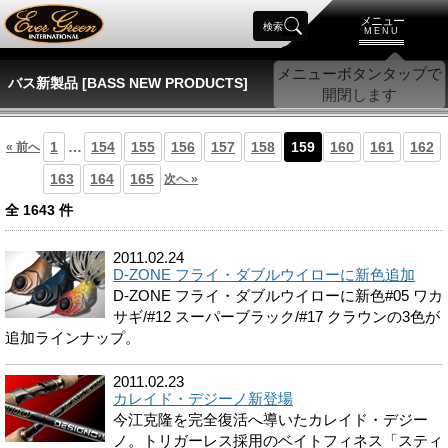
メニュー
検索
MENU
バス新製品 [BASS NEW PRODUCTS]
1
…
154
155
156
157
158
159
160
161
162
« 前へ
163
164
165
次へ »
全
1643
件
2011.02.24
D-ZONE フライ・ダブルウイローに新色追加
D-ZONE フライ・ダブルウイローに新色#05 ワカ
サギ/#12 スーパーブラック/#17 クラウンの3色が
追加ラインナップ。
2011.02.23
カレイド・デジーノ新登場
今江克隆を完全復活へ導いたカレイド・デジー
ノ。トリガーレス採用のベイトフィネス「スティ