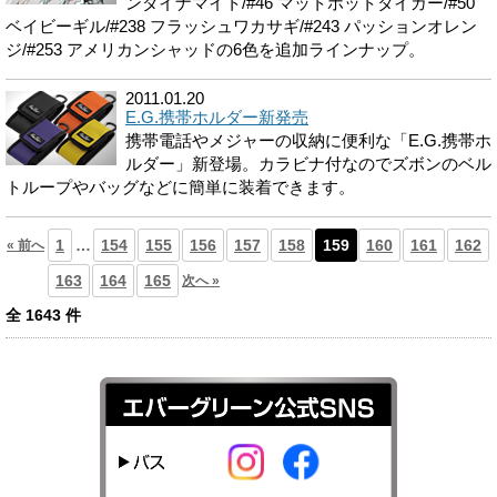
ンダイナマイト/#46 マットホットタイガー/#50
ベイビーギル/#238 フラッシュワカサギ/#243 パッションオレン
ジ/#253 アメリカンシャッドの6色を追加ラインナップ。
2011.01.20
E.G.携帯ホルダー新発売
携帯電話やメジャーの収納に便利な「E.G.携帯ホ
ルダー」新登場。カラビナ付なのでズボンのベル
トループやバッグなどに簡単に装着できます。
1
…
154
155
156
157
158
159
160
161
162
« 前へ
163
164
165
次へ »
全
1643
件