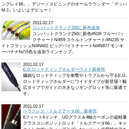
ングレイ66」。デジーノスピニングのオールラウンダー「マッハ
M-1」いよいよデビュー！
2011.02.17
コンバットクランク250に新色追加
コンバットクランク250に新色#N28 ブルーバッ
クチャートN/#59 スケルトンチャート/#N235 サ
イトフラッシュN/#N602 ビッグバイトチャートN/#N877 モンキ
ーバナナNの5色を追加ラインナップ。
2011.02.17
E.G.ロッドティップホルダーワイド新発売
繊細なロッドティップを衝撃やトラブルから守るE.G.
ロッドティップホルダーにワイドタイプが新登場！幅
広タイプでガイドの大きなジギングロッド等に最適で
す。
2011.02.17
ヘラクレス「トルクアータ66」新発売
6フィート6インチ、UDグラス＆4軸カーボンの超軽量
グラスコンポジットロッド「トルクアータ66」。キャ