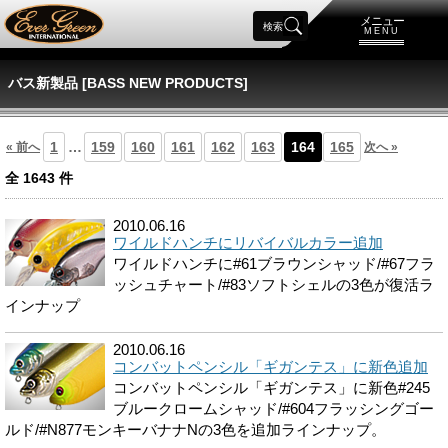
メニュー
検索
MENU
バス新製品 [BASS NEW PRODUCTS]
1
…
159
160
161
162
163
164
165
« 前へ
次へ »
全
1643
件
2010.06.16
ワイルドハンチにリバイバルカラー追加
ワイルドハンチに#61ブラウンシャッド/#67フラ
ッシュチャート/#83ソフトシェルの3色が復活ラ
インナップ
2010.06.16
コンバットペンシル「ギガンテス」に新色追加
コンバットペンシル「ギガンテス」に新色#245
ブルークロームシャッド/#604フラッシングゴー
ルド/#N877モンキーバナナNの3色を追加ラインナップ。