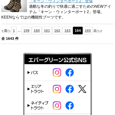
「キーン・ウィンターポート2」登場
過酷な冬の釣りで快適に過ごすためのNEWアイ
テム「キーン・ウィンターポート2」登場。
KEENならではの機能性ブーツです。
1
…
159
160
161
162
163
164
165
« 前へ
次へ »
全
1643
件