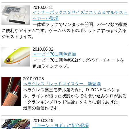
2010.06.11
インナーボックスＳサイズにスリム＆マルチスト
ッカーが登場
一体式フックでワンタッチ開閉。パーツ類の収納
に便利なアイテムです。ゲームベストのポケットにすっぽり入る
ジャストサイズ。
2010.06.02
マービー70に新色追加
マービー70に新色#602ビッグバイトチャートを
追加ラインナップ。
2010.03.25
ヘラクレス「レッドマイスター」新登場
ヘラクレス盛三モデル第2弾は、D-ZONEスペシャ
ル。ラインが張った状態からでも食い込みシロがある
「クランキングロッド理論」をもとに創りあげた、
最高の自信作です。
2010.03.19
「キーン・ヨギ」に新色登場